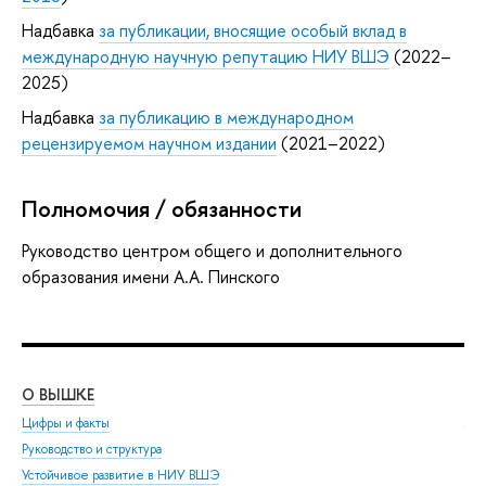
Надбавка
за публикации, вносящие особый вклад в
международную научную репутацию НИУ ВШЭ
(2022–
2025)
Надбавка
за публикацию в международном
рецензируемом научном издании
(2021–2022)
Полномочия / обязанности
Руководство центром общего и дополнительного
образования имени А.А. Пинского
О ВЫШКЕ
ОБ
Цифры и факты
Ли
Руководство и структура
Дов
Устойчивое развитие в НИУ ВШЭ
Ол