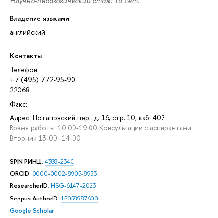
Научно-педагогический стаж: 15 лет.
Владение языками
английский
Контакты
Телефон:
+7 (495) 772-95-90
22068
Факс:
Адрес: Потаповский пер., д. 16, стр. 10, каб. 402
Время работы: 10:00-19:00 Консультации с аспирантами.
Вторник 13-00 -14-00
SPIN РИНЦ
:
4388-2340
ORCID
:
0000-0002-8905-8983
ResearcherID
:
HSG-6147-2023
Scopus AuthorID
:
15058987600
Google Scholar