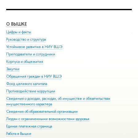
О ВЫШКЕ
ОБ
Цифры и факты
Ли
Руководство и структура
Дов
Устойчивое развитие в НИУ ВШЭ
Ол
Преподаватели и сотрудники
При
Корпуса и общежития
Вы
Закупки
При
Обращения граждан в НИУ ВШЭ
Асп
Фонд целевого капитала
Доп
Противодействие коррупции
Цен
Сведения о доходах, расходах, об имуществе и обязательствах
Биз
имущественного характера
Обр
Сведения об образовательной организации
Обр
Людям с ограниченными возможностями здоровья
Единая платежная страница
Работа в Вышке