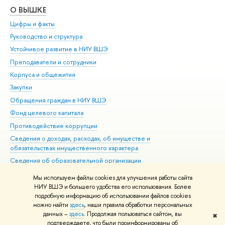
О ВЫШКЕ
ОБ
Цифры и факты
Ли
Руководство и структура
Дов
Устойчивое развитие в НИУ ВШЭ
Ол
Преподаватели и сотрудники
При
Корпуса и общежития
Вы
Закупки
При
Обращения граждан в НИУ ВШЭ
Ас
Фонд целевого капитала
До
Противодействие коррупции
Цен
Сведения о доходах, расходах, об имуществе и
Би
обязательствах имущественного характера
Об
Сведения об образовательной организации
Обр
Людям с ограниченными возможностями здоровья
Мы используем файлы cookies для улучшения работы сайта
Единая платежная страница
НИУ ВШЭ и большего удобства его использования. Более
подробную информацию об использовании файлов cookies
Работа в Вышке
можно найти
здесь
, наши правила обработки персональных
данных –
здесь
. Продолжая пользоваться сайтом, вы
✖
Редактору
подтверждаете, что были проинформированы об