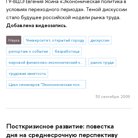
ГУ-ВШЭ Евгения Ясина «Экономическая политика в
условиях переходного периода». Темой дискуссии
стало будущее российской модели рынка труда.
Добавлена видеозапись.
Наука
Университет, открытый городу
дискуссии
репортаж о событии
безработица
мировой финансово-экономический кризис
рынок труда
трудовая занятость
Цикл семинаров "Экономическая политика в условиях переходного периода" под руководством Евгения Ясина
30 сентября 2009
Посткризисное развитие: повестка
дня на среднесрочную перспективу