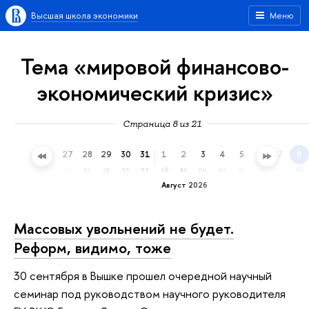
Высшая школа экономики
Меню
Тема «мировой финансово-
экономический кризис»
Страница 8 из 21
24
25
26
27
28
29
30
31
1
2
3
4
5
6
7
8
пт
сб
вс
пн
вт
ср
чт
пт
сб
вс
пн
вт
ср
чт
пт
сб
Август 2026
Массовых увольнений не будет.
Реформ, видимо, тоже
30 сентября в Вышке прошел очередной научный
семинар под руководством научного руководителя