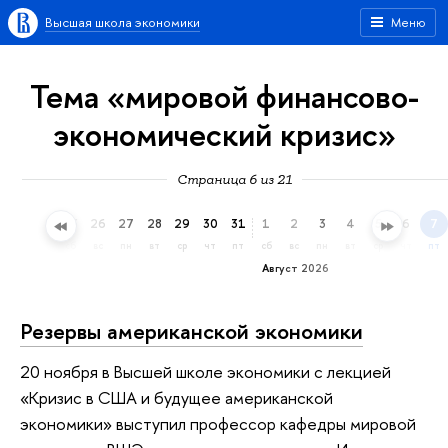
Высшая школа экономики
Меню
Тема «мировой финансово-
экономический кризис»
Страница 6 из 21
23
24
25
26
27
28
29
30
31
1
2
3
4
5
6
7
чт
пт
сб
вс
пн
вт
ср
чт
пт
сб
вс
пн
вт
ср
чт
пт
Август 2026
Резервы американской экономики
20 ноября в Высшей школе экономики с лекцией
«Кризис в США и будущее американской
экономики» выступил профессор кафедры мировой