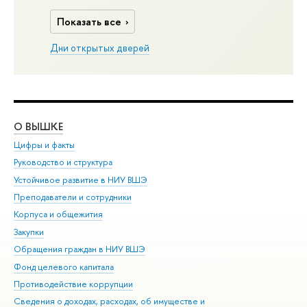
Показать все
Дни открытых дверей
О ВЫШКЕ
ОБ
Цифры и факты
Ли
Руководство и структура
Дов
Устойчивое развитие в НИУ ВШЭ
Ол
Преподаватели и сотрудники
При
Корпуса и общежития
Вы
Закупки
При
Обращения граждан в НИУ ВШЭ
Ас
Фонд целевого капитала
До
Противодействие коррупции
Цен
Сведения о доходах, расходах, об имуществе и
Би