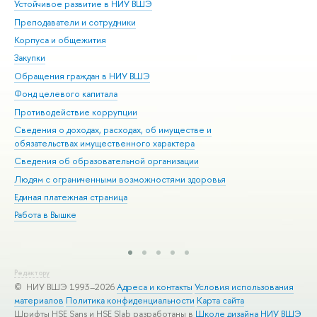
Устойчивое развитие в НИУ ВШЭ
Ол
Преподаватели и сотрудники
При
Корпуса и общежития
Вы
Закупки
При
Обращения граждан в НИУ ВШЭ
Ас
Фонд целевого капитала
До
Противодействие коррупции
Цен
Сведения о доходах, расходах, об имуществе и
Би
обязательствах имущественного характера
Об
Сведения об образовательной организации
Обр
Людям с ограниченными возможностями здоровья
Единая платежная страница
Работа в Вышке
Редактору
© НИУ ВШЭ 1993–2026
Адреса и контакты
Условия использования
материалов
Политика конфиденциальности
Карта сайта
Шрифты HSE Sans и HSE Slab разработаны в
Школе дизайна НИУ ВШЭ