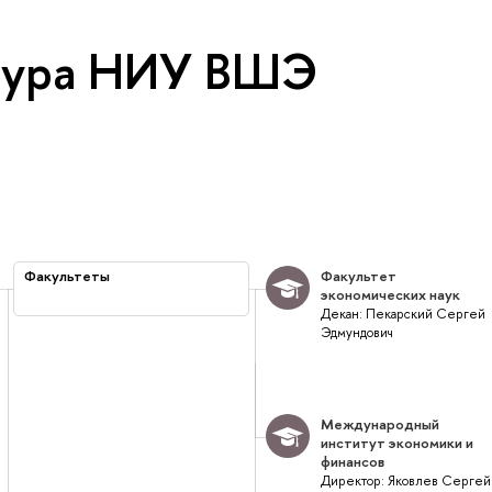
тура НИУ ВШЭ
Факультеты
Факультет
экономических наук
Декан: Пекарский Сергей
Эдмундович
Международный
институт экономики и
финансов
Директор: Яковлев Сергей