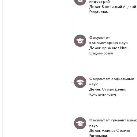
индустрий
Декан: Быстрицкий Андрей
Георгиевич
Факультет
компьютерных наук
Декан: Аржанцев Иван
Владимирович
Факультет социальных
наук
Декан: Стукал Денис
Константинович
Факультет гуманитарны
наук
Декан: Ажимов Феликс
Евгеньевич