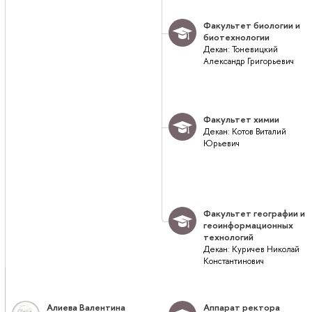
Факультет биологии и
биотехнологии
Декан: Тоневицкий
Александр Григорьевич
Факультет химии
Декан: Котов Виталий
Юрьевич
Факультет географии и
геоинформационных
технологий
Декан: Куричев Николай
Константинович
Алиева Валентина
Аппарат ректора