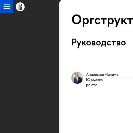
Оргструк
Руководство
Анисимов Никита
Юрьевич
ректор