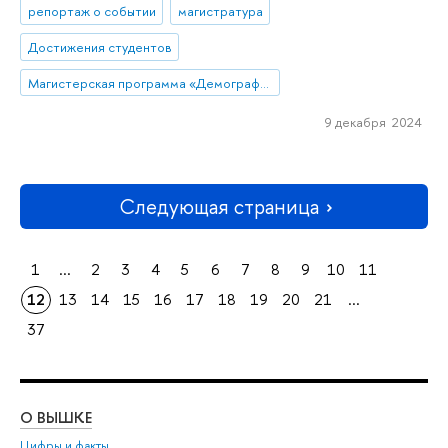
репортаж о событии
магистратура
Достижения студентов
Магистерская программа «Демография»
9 декабря 2024
Следующая страница
1
...
2
3
4
5
6
7
8
9
10
11
12
13
14
15
16
17
18
19
20
21
...
37
О ВЫШКЕ
ОБ
Цифры и факты
Ли