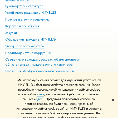
Руководство и структура
Дов
Устойчивое развитие в НИУ ВШЭ
Ол
Преподаватели и сотрудники
При
Корпуса и общежития
Вы
Закупки
При
Обращения граждан в НИУ ВШЭ
Ас
Фонд целевого капитала
До
Противодействие коррупции
Цен
Сведения о доходах, расходах, об имуществе и
Би
обязательствах имущественного характера
Об
Сведения об образовательной организации
Обр
Людям с ограниченными возможностями здоровья
Мы используем файлы cookies для улучшения работы сайта
Единая платежная страница
НИУ ВШЭ и большего удобства его использования. Более
подробную информацию об использовании файлов cookies
Работа в Вышке
можно найти
здесь
, наши правила обработки персональных
данных –
здесь
. Продолжая пользоваться сайтом, вы
✖
Редактору
подтверждаете, что были проинформированы об
© НИУ ВШЭ 1993–2026
Адреса и контакты
Условия использования
использовании файлов cookies сайтом НИУ ВШЭ и согласны
с нашими правилами обработки персональных данных. Вы
материалов
Политика конфиденциальности
Карта сайта