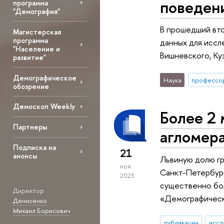
поведен
программа
"Демография"
В прошедший вто
Магистерская
программа
данных для иссл
"Население и
Вишневского, Ку
развитие"
Демографическое
Наука
профессо
обозрение
Демоскоп Weekly
Более 2 
Партнеры
агломер
Подписка на
21
анонсы
Львиную долю гр
ноя
Санкт-Петербург
2023
существенно бол
Директор
«Демографичес
Денисенко
Михаил Борисович
публикации
иссл