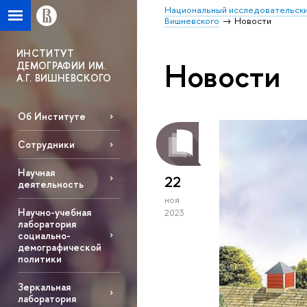
Национальный исследовательски
Вишневского
Новости
ИНСТИТУТ
Новости
ДЕМОГРАФИИ ИМ.
А.Г. ВИШНЕВСКОГО
Об Институте
Сотрудники
Научная
22
деятельность
ноя
Научно-учебная
2023
лаборатория
социально-
демографической
политики
Зеркальная
лаборатория