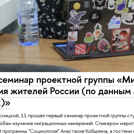
семинар проектной группы «М
я жителей России (по данным 
х)»
сницкой, 11 прошёл первый семинар проектной группы ст
обам изучения миграционных намерений. Спикером меропр
 программы "Социология" Анастасия Кобылина, а гостями 