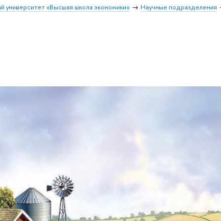
й университет «Высшая школа экономики»
Научные подразделения