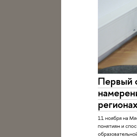
Первый 
намерени
региона
11 ноября на Мя
понятиям и спос
образовательной