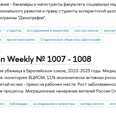
ания - бакалавры и магистранты факультета социальных на
гионального развития и права; студенты аспирантской шко
ограммы "Демография".
и
студенты
исследования и аналитика
мастер-классы
репорт
я
проектная группа
Студенческое общество «Демограф»
п Weekly № 1007 - 1008
ие убежища в Европейском союзе, 2022-2023 годы. Медиц
я: мониторинг ВЦИОМ. 11% экономически активных россия
пятый из них - прямо на рабочем месте. Рост заболеваемо
 процессы. Миграционные намерения жителей России (по 
нги
публикации
исследования и аналитика
взгляд ученого
экс