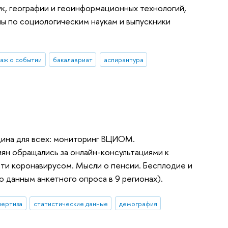
ук, географии и геоинформационных технологий,
лы по социологическим наукам и выпускники
аж о событии
бакалавриат
аспирантура
ина для всех: мониторинг ВЦИОМ.
н обращались за онлайн-консультациями к
сти коронавирусом. Мысли о пенсии. Бесплодие и
данным анкетного опроса в 9 регионах).
пертиза
статистические данные
демография