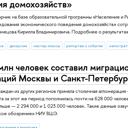
ия домохозяйств»
рник на базе образовательной программы «Население и Р
едования экономического поведения домохозяйств» сотру
знецова Кирилла Владимировича. Подробнее о результатах
ра
дискуссии
мастер-классы
репортаж о событии
магистрат
млн человек составил миграци
аций Москвы и Санкт-Петербур
аждан из других регионов приняла столичная агломерация 
а за этот же период пополнилась почти на 628 000 челове
ьше — 2 294 000 и 1 023 000 человек. Такие данные озву
кое обозрение» НИУ ВШЭ.
едования и аналитика