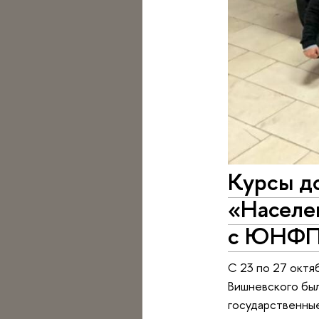
Курсы д
«Населе
с ЮНФ
С 23 по 27 октя
Вишневского был
государственны