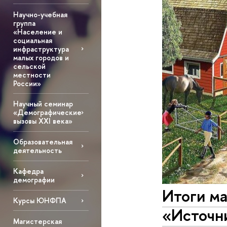
Научно-учебная
группа
«Население и
социальная
инфраструктура
малых городов и
сельской
местности
России»
Научный семинар
«Демографические
вызовы XXI века»
Образовательная
деятельность
Кафедра
демографии
Итоги м
Курсы ЮНФПА
«Источн
Магистерская