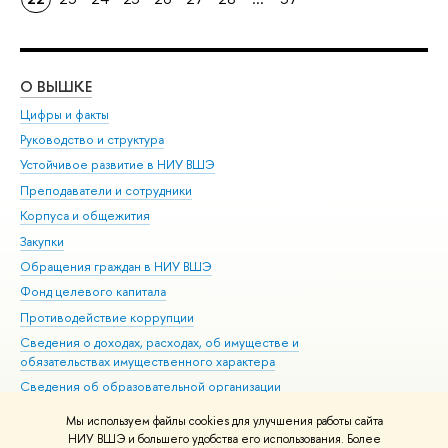
О ВЫШКЕ
ОБ
Цифры и факты
Ли
Руководство и структура
Дов
Устойчивое развитие в НИУ ВШЭ
Ол
Преподаватели и сотрудники
При
Корпуса и общежития
Вы
Закупки
При
Обращения граждан в НИУ ВШЭ
Ас
Фонд целевого капитала
До
Противодействие коррупции
Цен
Сведения о доходах, расходах, об имуществе и
Би
обязательствах имущественного характера
Об
Сведения об образовательной организации
Обр
Людям с ограниченными возможностями здоровья
Мы используем файлы cookies для улучшения работы сайта
Единая платежная страница
НИУ ВШЭ и большего удобства его использования. Более