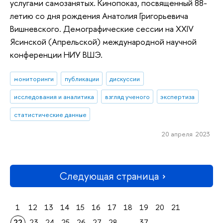
услугами самозанятых. Кинопоказ, посвященный 88-
летию со дня рождения Анатолия Григорьевича
Вишневского. Демографические сессии на XXIV
Ясинской (Апрельской) международной научной
конференции НИУ ВШЭ.
мониторинги
публикации
дискуссии
исследования и аналитика
взгляд ученого
экспертиза
статистические данные
20 апреля 2023
Следующая страница
1
12
13
14
15
16
17
18
19
20
21
22
23
24
25
26
27
28
...
37