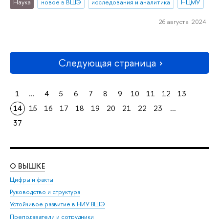
Наука
новое в ВШЭ
исследования и аналитика
НЦМУ
26 августа 2024
Следующая страница
1
...
4
5
6
7
8
9
10
11
12
13
14
15
16
17
18
19
20
21
22
23
...
37
О ВЫШКЕ
ОБ
Цифры и факты
Ли
Руководство и структура
Дов
Устойчивое развитие в НИУ ВШЭ
Ол
Преподаватели и сотрудники
При