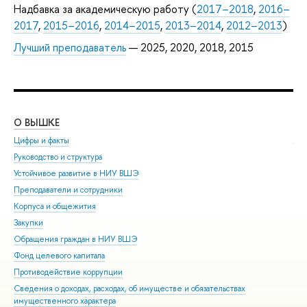
Надбавка за академическую работу (
2017–2018
,
2016–
2017
,
2015–2016
,
2014–2015
,
2013–2014
,
2012–2013
)
Лучший преподаватель
— 2025, 2020, 2018, 2015
О ВЫШКЕ
ОБ
Цифры и факты
Ли
Руководство и структура
Дов
Устойчивое развитие в НИУ ВШЭ
Ол
Преподаватели и сотрудники
При
Корпуса и общежития
Вы
Закупки
При
Обращения граждан в НИУ ВШЭ
Асп
Фонд целевого капитала
Доп
Противодействие коррупции
Цен
Сведения о доходах, расходах, об имуществе и обязательствах
Биз
имущественного характера
Обр