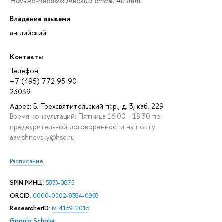
Научно-педагогический стаж: 40 лет.
Владение языками
английский
Контакты
Телефон:
+7 (495) 772-95-90
23039
Адрес: Б. Трехсвятительский пер., д. 3, каб. 229
Время консультаций: Пятница 16.00 - 18.30 по
предварительной договоренности на почту
aavishnevsky@hse.ru
Расписание
SPIN РИНЦ
:
5833-0875
ORCID
:
0000-0002-8384-0958
ResearcherID
:
M-4159-2015
Google Scholar