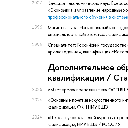
2007
Кандидат экономических наук: Всеросс
«Экономика и управление народным хо
профессионального обучения в систем
1996
Магистратура: Национальный исследов
специальность «Экономика», квалифик
1995
Специалитет: Российский государстве
архивоведение», квалификация «Истор
Дополнительное об
квалификации / Ст
2026
«Мастерская преподавателя ООП ВШ
2024
«Основные понятия искусственного ин
квалификации
, ФКН НИУ ВШЭ
2024
«Школа руководителей курсовых прое
квалификации
, НИУ ВШЭ / РОССИЯ