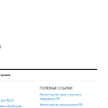
)
горевна
ПОЛЕЗНЫЕ ССЫЛКИ
Министерство науки и высшего
образования РФ
й дом ВШЭ
Министерство просвещения РФ
азин «БукВышка»