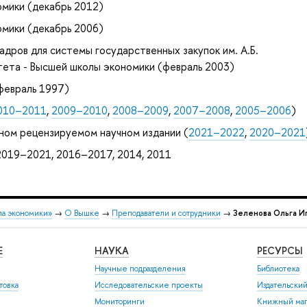
мики (декабрь 2012)
мики (декабрь 2006)
адров для системы государственных закупок им. А.Б.
тета - Высшей школы экономики (февраль 2003)
февраль 1997)
010–2011
,
2009–2010
,
2008–2009
,
2007–2008
,
2005–2006
)
ном рецензируемом научном издании (
2021–2022
,
2020–2021
019–2021, 2016–2017, 2014, 2011
ла экономики»
→
О Вышке
→
Преподаватели и сотрудники
→
Зеленова Ольга И
Е
НАУКА
РЕСУРСЫ
Научные подразделения
Библиотека
товка
Исследовательские проекты
Издательски
Мониторинги
Книжный маг