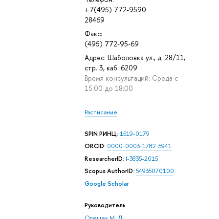
+7(495) 772-9590
28469
Факс:
(495) 772-95-69
Адрес: Шаболовка ул., д. 28/11,
стр. 3, каб. 6209
Время консультаций: Среда с
15:00 до 18:00
Расписание
SPIN РИНЦ
:
1519-0179
ORCID
:
0000-0003-1782-5941
ResearcherID
:
I-3835-2015
Scopus AuthorID
:
54935070100
Google Scholar
Руководитель
Олешек М. Д.