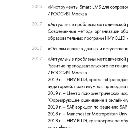
2023
«Инструменты Smart LMS для сопрово
/ РОССИЯ, Москва
2017
«Актуальные проблемы методической 
Современные методы организации обр
образовательных программ НИУ ВШЭ 
2017
«Основы анализа данных и искусствен
2017
«Актуальные проблемы методической 
Развитие преподавательского потенци
/ РОССИЯ, Москва
2019 г. – НИУ ВШЭ, проект «Преподаем
аудиторией: практикум для преподава
2019 г. – Центр психометрических ис
"Формирующее оценивание в онлайн-ку
2019 г. – SAP, воркшоп по решению SAP
2018 г. – Manchester Metropolitan Univer
2018 г. – НИУ ВШЭ, краткосрочное обу
сертификат