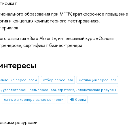
ртификат
сионального образования при МГПУ, краткосрочное повышение
гия и концепция компьютерного тестирования»,
териалов
ого развития «Buro Akzent», интенсивный курс «Основы
 тренеров», сертификат бизнес-тренера
интересы
равление персоналом
отбор персонала
мотивация персонала
ь, удовлетворенность персонала, стратегия, человеческие ресурсы
личные и корпоративные ценности
HR-бренд
ческими ресурсами