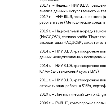
2017 г.
–
Яндекс и НИУ ВШЭ, повышени
анализа данных и искусственного инте
2017 г. – НИУ ВШЭ, повышение квалиф
работы в вузе (Методические среды 
2016 г. – Национальный аккредитацион
(НАСДОБР), семинар-учёба "Подготов
аккредитации НАСДОБР", свидетельст
2014 г. – НИУ ВШЭ, краткосрочное по
данных менеджериальных исследований
2014 г. – НИУ ВШЭ, краткосрочное по
КИМ» (дистанционный курс в LMS)
2011 г. – НИУ ВШЭ, краткосрочное по
автоматизация работы в SPSS», сертиф
2010 г. – Лингвистический центр «Engli
2006 г. – ГУ-ВШЭ, краткосрочное повы