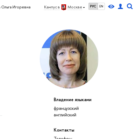
РУС
EN
 Ольга Игоревна
Кампус в
Москве
Владение языками
французский
английский
Контакты
Телефон: