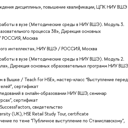
ждения дисциплины»
, повышение квалификации
, ЦПК НИУ ВШЭ
работы в вузе (Методические среды в НИУ ВШЭ). Модуль 3.
азовательного процесса 38»
, Дирекция основных
/ РОССИЯ, Москва
ного интеллекта»
, НИУ ВШЭ / РОССИЯ, Москва
работы в вузе (Методические среды в НИУ ВШЭ). Модуль 2.
ала»
, Дирекция основных образовательных программ НИУ ВШ
 в Вышке / Teach for HSE», мастер-класс “Выступление перед
телей”, сертификат
следований в онлайн-образовании НИУ ВШЭ, семинар
рсах", сертификат
 SuccessFactors, свидетельство
sity (UK), HSE Retail Study Tour, certificate
чение по теме "Публичное выступление по Станиславскому",