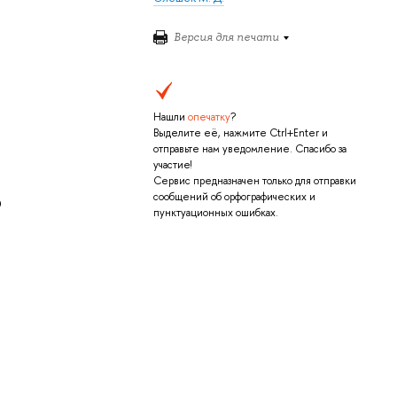
Версия для печати
Нашли
опечатку
?
Выделите её, нажмите Ctrl+Enter и
отправьте нам уведомление. Спасибо за
участие!
Сервис предназначен только для отправки
сообщений об орфографических и
Э
пунктуационных ошибках.