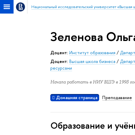
Национальный исследовательский университет «Высшая 
Зеленова Ольг
Доцент:
Институт образования
/
Департ
Доцент:
Высшая школа бизнеса
/
Департ
ресурсами
Начала работать в НИУ ВШЭ в 1993 год
Домашняя страница
Преподавание
Oбразование и учён