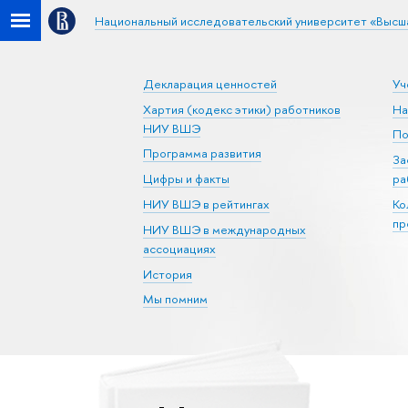
Национальный исследовательский университет «Высш
Декларация ценностей
Уч
Хартия (кодекс этики) работников
На
НИУ ВШЭ
По
Программа развития
За
Цифры и факты
ра
НИУ ВШЭ в рейтингах
Ко
пр
НИУ ВШЭ в международных
ассоциациях
История
Мы помним