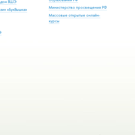
й дом ВШЭ
Министерство просвещения РФ
зин «БукВышка»
Массовые открытые онлайн-
курсы
Э