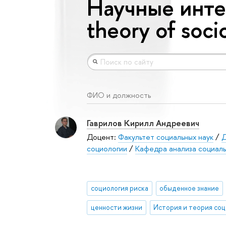
Научные интер
theory of soci
ФИО и должность
Гаврилов Кирилл Андреевич
Доцент:
Факультет социальных наук
/
Д
социологии
/
Кафедра анализа социаль
социология риска
обыденное знание
ценности жизни