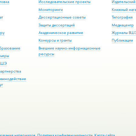
товка
Исследовательские проекты
Издательски
Мониторинги
Книжный мага
ат
Диссертационные советы
Типография
Защиты диссертаций
Медиацентр
уру
Академическое развитие
Журналы ВШ
Конкурсы и гранты
Публикации
бразование
Внешние научно-информационные
ресурсы
рьеры
 ВШЭ
партнерства
взаимодействие
уг
зования материалов
Политика конфиденциальности
Карта сайта