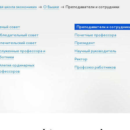
ая школа экономики»
О Вышке
Преподаватели и сотрудники
еный совет
Преподаватели и сотрудник
блюдательный совет
Почетные профессора
печительский совет
Президент
служенные профессора и
Научный руководитель
ботники
Ректор
ллегия ординарных
Профсоюз работников
офессоров