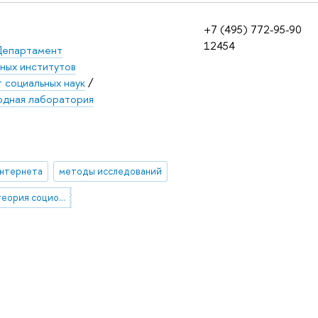
+7 (495) 772-95-90
12454
епартамент
ных институтов
 социальных наук
/
дная лаборатория
Интернета
методы исследований
История и теория социологии