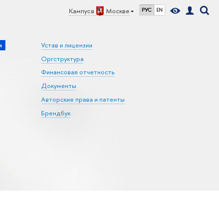
Кампус в
Москве
РУС
EN
и
Устав и лицензии
Оргструктура
Финансовая отчетность
Документы
Авторские права и патенты
Брендбук