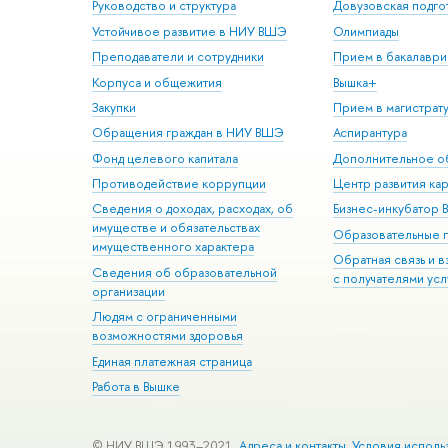
Руководство и структура
Довузовская подго
Устойчивое развитие в НИУ ВШЭ
Олимпиады
Преподаватели и сотрудники
Прием в бакалаври
Корпуса и общежития
Вышка+
Закупки
Прием в магистрат
Обращения граждан в НИУ ВШЭ
Аспирантура
Фонд целевого капитала
Дополнительное о
Противодействие коррупции
Центр развития ка
Сведения о доходах, расходах, об
Бизнес-инкубатор
имуществе и обязательствах
Образовательные 
имущественного характера
Обратная связь и 
Сведения об образовательной
с получателями усл
организации
Людям с ограниченными
возможностями здоровья
Единая платежная страница
Работа в Вышке
© НИУ ВШЭ 1993–2021
Адреса и контакты
Условия исполь