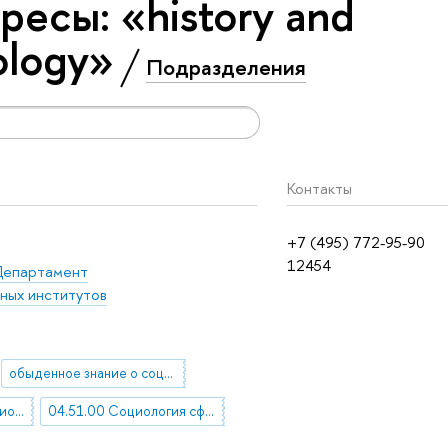
есы: «history and
ology»
Подразделения
Контакты
+7 (495) 772-95-90
12454
епартамент
ных институтов
обыденное знание о социальном мире
История и теория социологии
04.51.00 Социология сфер социальной жизни, социальных явлений и институтов