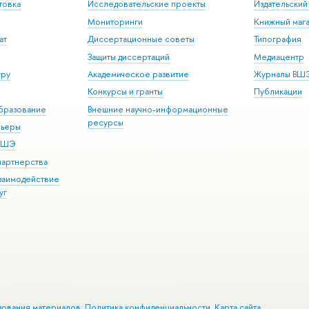
товка
Исследовательские проекты
Издательски
Мониторинги
Книжный мага
ат
Диссертационные советы
Типография
Защиты диссертаций
Медиацентр
уру
Академическое развитие
Журналы ВШ
Конкурсы и гранты
Публикации
бразование
Внешние научно-информационные
ресурсы
рьеры
 ВШЭ
партнерства
взаимодействие
уг
зования материалов
Политика конфиденциальности
Карта сайта