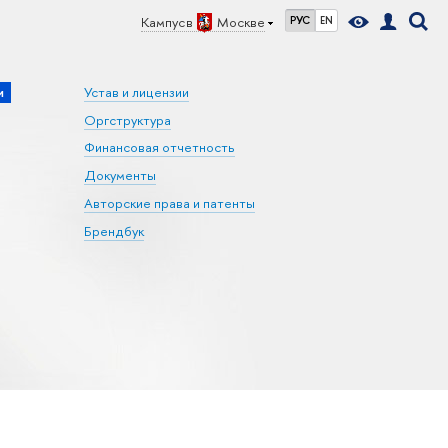
Кампус в
Москве
РУС
EN
и
Устав и лицензии
Оргструктура
Финансовая отчетность
Документы
Авторские права и патенты
Брендбук