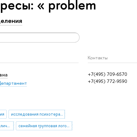
ресы: « problem
еления
Контакты
вна
+7(495) 709-6570
+7(495) 772-9590
епартамент
ия
исследования психотерапии
психология решения личностных проблем
семейная групповая логопсихотерапия