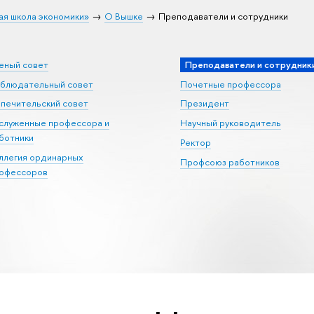
ая школа экономики»
О Вышке
Преподаватели и сотрудники
еный совет
Преподаватели и сотрудник
блюдательный совет
Почетные профессора
печительский совет
Президент
служенные профессора и
Научный руководитель
ботники
Ректор
ллегия ординарных
Профсоюз работников
офессоров