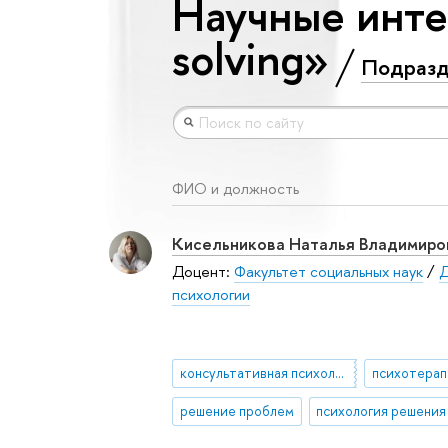
Научные инте
solving»
Подразд
ФИО и должность
Кисельникова Наталья Владимиро
Доцент:
Факультет социальных наук
/
Д
психологии
консультативная психология
психотерап
решение проблем