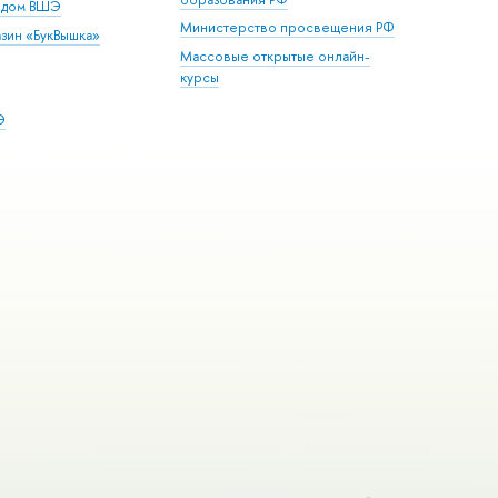
й дом ВШЭ
Министерство просвещения РФ
зин «БукВышка»
Массовые открытые онлайн-
курсы
Э