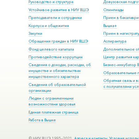
Руководство и структура
Довузовская подго
Устойчивое развитие в НИУ ВШЭ
Олимпиады
Преподаватели и сотрудники
Прием в бакалаври
Корпуса и общежития
Вышка+
Закупки
Прием в магистрат
Обращения граждан в НИУ ВШЭ
Аспирантура
Фонд целевого капитала
Дополнительное о
Противодействие коррупции
Центр развития ка
Сведения о доходах, расходах, об
Бизнес-инкубатор
имуществе и обязательствах
Образовательные 
имущественного характера
Обратная связь и 
Сведения об образовательной
с получателями усл
организации
Людям с ограниченными
возможностями здоровья
Единая платежная страница
Работа в Вышке
© НИУ ВШЭ 1993–2021
Адреса и контакты
Условия исполь