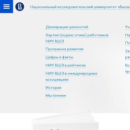
Национальный исследовательский университет «Высш
Декларация ценностей
Уч
Хартия (кодекс этики) работников
На
НИУ ВШЭ
По
Программа развития
За
Цифры и факты
ра
НИУ ВШЭ в рейтингах
Ко
пр
НИУ ВШЭ в международных
ассоциациях
История
Мы помним