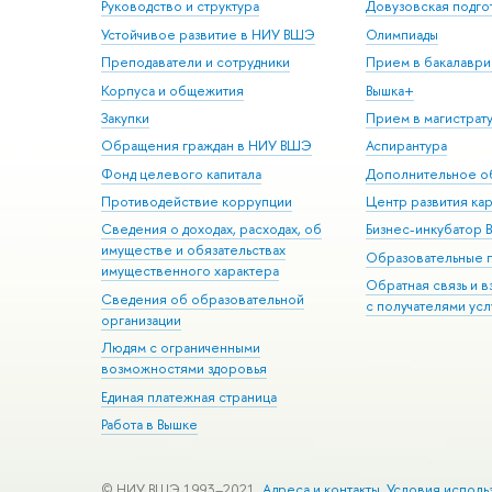
Руководство и структура
Довузовская подго
Устойчивое развитие в НИУ ВШЭ
Олимпиады
Преподаватели и сотрудники
Прием в бакалаври
Корпуса и общежития
Вышка+
Закупки
Прием в магистрат
Обращения граждан в НИУ ВШЭ
Аспирантура
Фонд целевого капитала
Дополнительное о
Противодействие коррупции
Центр развития ка
Сведения о доходах, расходах, об
Бизнес-инкубатор
имуществе и обязательствах
Образовательные 
имущественного характера
Обратная связь и 
Сведения об образовательной
с получателями усл
организации
Людям с ограниченными
возможностями здоровья
Единая платежная страница
Работа в Вышке
© НИУ ВШЭ 1993–2021
Адреса и контакты
Условия исполь