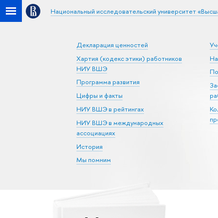
Национальный исследовательский университет «Высш
Декларация ценностей
Уч
Хартия (кодекс этики) работников
На
НИУ ВШЭ
По
Программа развития
За
Цифры и факты
ра
НИУ ВШЭ в рейтингах
Ко
пр
НИУ ВШЭ в международных
ассоциациях
История
Мы помним