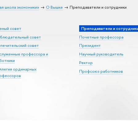
ая школа экономики»
О Вышке
Преподаватели и сотрудники
еный совет
Преподаватели и сотрудник
блюдательный совет
Почетные профессора
печительский совет
Президент
служенные профессора и
Научный руководитель
ботники
Ректор
ллегия ординарных
Профсоюз работников
офессоров