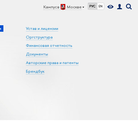
Кампус в
Москве
РУС
EN
и
Устав и лицензии
Оргструктура
Финансовая отчетность
Документы
Авторские права и патенты
Брендбук