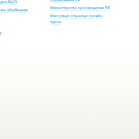
й дом ВШЭ
Министерство просвещения РФ
зин «БукВышка»
Массовые открытые онлайн-
курсы
Э