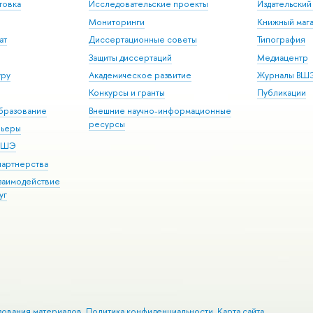
товка
Исследовательские проекты
Издательски
Мониторинги
Книжный мага
ат
Диссертационные советы
Типография
Защиты диссертаций
Медиацентр
уру
Академическое развитие
Журналы ВШ
Конкурсы и гранты
Публикации
бразование
Внешние научно-информационные
ресурсы
рьеры
 ВШЭ
партнерства
взаимодействие
уг
зования материалов
Политика конфиденциальности
Карта сайта