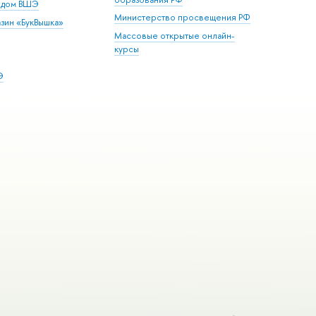
й дом ВШЭ
Министерство просвещения РФ
зин «БукВышка»
Массовые открытые онлайн-
курсы
Э