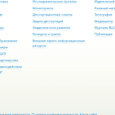
товка
Исследовательские проекты
Издательски
Мониторинги
Книжный мага
ат
Диссертационные советы
Типография
Защиты диссертаций
Медиацентр
уру
Академическое развитие
Журналы ВШ
Конкурсы и гранты
Публикации
бразование
Внешние научно-информационные
ресурсы
рьеры
 ВШЭ
партнерства
взаимодействие
уг
зования материалов
Политика конфиденциальности
Карта сайта