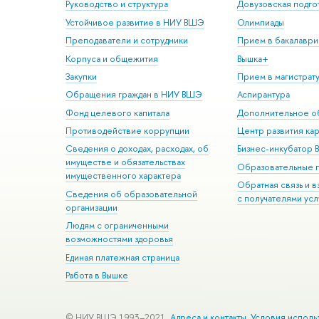
Руководство и структура
Довузовская подго
Устойчивое развитие в НИУ ВШЭ
Олимпиады
Преподаватели и сотрудники
Прием в бакалаври
Корпуса и общежития
Вышка+
Закупки
Прием в магистрат
Обращения граждан в НИУ ВШЭ
Аспирантура
Фонд целевого капитала
Дополнительное о
Противодействие коррупции
Центр развития ка
Сведения о доходах, расходах, об
Бизнес-инкубатор
имуществе и обязательствах
Образовательные 
имущественного характера
Обратная связь и 
Сведения об образовательной
с получателями усл
организации
Людям с ограниченными
возможностями здоровья
Единая платежная страница
Работа в Вышке
© НИУ ВШЭ 1993–2021
Адреса и контакты
Условия исполь