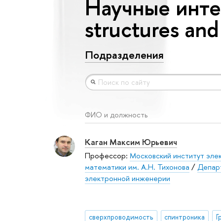
Научные интер
structures an
Подразделения
ФИО и должность
Каган Максим Юрьевич
Профессор:
Московский институт эле
математики им. А.Н. Тихонова
/
Депар
электронной инженерии
сверхпроводимость
спинтроника
Г