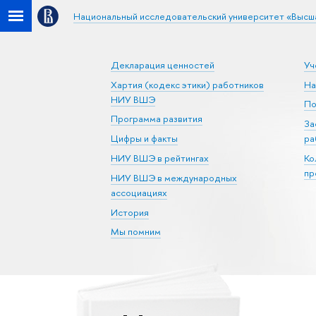
Национальный исследовательский университет «Высш
Декларация ценностей
Уч
Хартия (кодекс этики) работников
На
НИУ ВШЭ
По
Программа развития
За
Цифры и факты
ра
НИУ ВШЭ в рейтингах
Ко
пр
НИУ ВШЭ в международных
ассоциациях
История
Мы помним