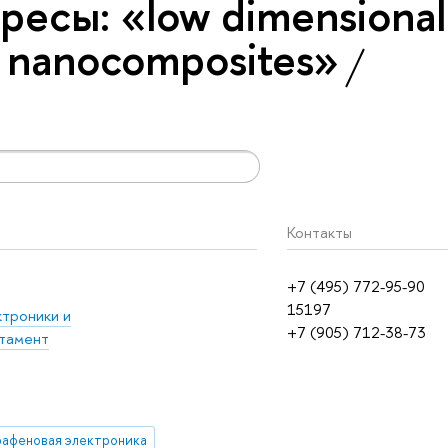
есы: «low dimensional
d nanocomposites»
Контакты
+7 (495) 772-95-90
15197
ктроники и
+7 (905) 712-38-73
тамент
рафеновая электроника