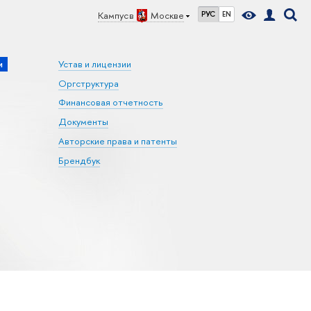
Кампус в
Москве
РУС
EN
и
Устав и лицензии
Оргструктура
Финансовая отчетность
Документы
Авторские права и патенты
Брендбук