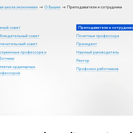
ая школа экономики»
О Вышке
Преподаватели и сотрудники
еный совет
Преподаватели и сотрудник
блюдательный совет
Почетные профессора
печительский совет
Президент
служенные профессора и
Научный руководитель
ботники
Ректор
ллегия ординарных
Профсоюз работников
офессоров