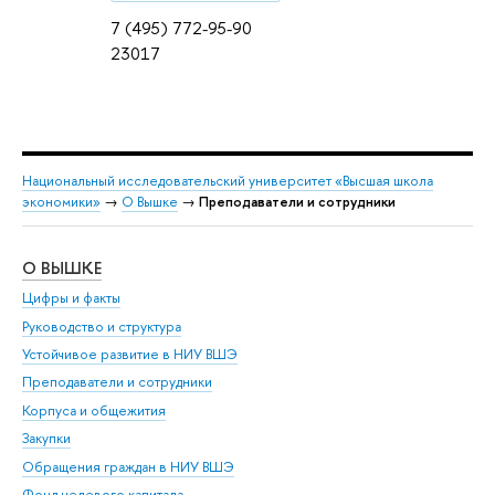
7 (495) 772-95-90
23017
Национальный исследовательский университет «Высшая школа
экономики»
→
О Вышке
→
Преподаватели и сотрудники
О ВЫШКЕ
ОБ
Цифры и факты
Ли
Руководство и структура
Дов
Устойчивое развитие в НИУ ВШЭ
Ол
Преподаватели и сотрудники
При
Корпуса и общежития
Вы
Закупки
При
Обращения граждан в НИУ ВШЭ
Ас
Фонд целевого капитала
До