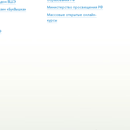
й дом ВШЭ
Министерство просвещения РФ
зин «БукВышка»
Массовые открытые онлайн-
курсы
Э