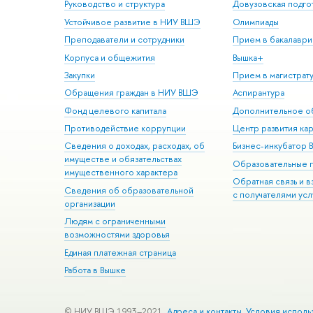
Руководство и структура
Довузовская подго
Устойчивое развитие в НИУ ВШЭ
Олимпиады
Преподаватели и сотрудники
Прием в бакалаври
Корпуса и общежития
Вышка+
Закупки
Прием в магистрат
Обращения граждан в НИУ ВШЭ
Аспирантура
Фонд целевого капитала
Дополнительное о
Противодействие коррупции
Центр развития ка
Сведения о доходах, расходах, об
Бизнес-инкубатор
имуществе и обязательствах
Образовательные 
имущественного характера
Обратная связь и 
Сведения об образовательной
с получателями усл
организации
Людям с ограниченными
возможностями здоровья
Единая платежная страница
Работа в Вышке
© НИУ ВШЭ 1993–2021
Адреса и контакты
Условия исполь