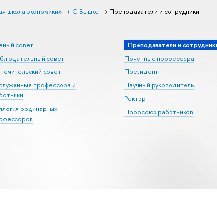
ая школа экономики»
О Вышке
Преподаватели и сотрудники
еный совет
Преподаватели и сотрудник
блюдательный совет
Почетные профессора
печительский совет
Президент
служенные профессора и
Научный руководитель
ботники
Ректор
ллегия ординарных
Профсоюз работников
офессоров