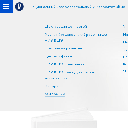
Национальный исследовательский университет «Высш
Декларация ценностей
Уч
Хартия (кодекс этики) работников
На
НИУ ВШЭ
По
Программа развития
За
Цифры и факты
ра
НИУ ВШЭ в рейтингах
Ко
пр
НИУ ВШЭ в международных
ассоциациях
История
Мы помним