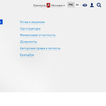
Кампус в
Москве
РУС
EN
и
Устав и лицензии
Оргструктура
Финансовая отчетность
Документы
Авторские права и патенты
Брендбук