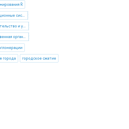
ммирования R
геоинформационные системы
градостроительство и урбанистика
пространственная организация России
агломерации
е города
городское сжатие