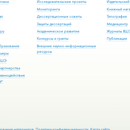
товка
Исследовательские проекты
Издательски
Мониторинги
Книжный мага
ат
Диссертационные советы
Типография
Защиты диссертаций
Медиацентр
уру
Академическое развитие
Журналы ВШ
Конкурсы и гранты
Публикации
бразование
Внешние научно-информационные
ресурсы
рьеры
 ВШЭ
партнерства
взаимодействие
уг
зования материалов
Политика конфиденциальности
Карта сайта