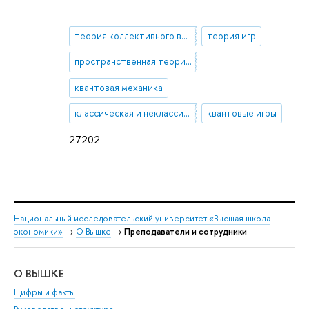
теория коллективного выбора
теория игр
пространственная теория голосования
квантовая механика
классическая и неклассическая эпистемология
квантовые игры
27202
Национальный исследовательский университет «Высшая школа
экономики»
→
О Вышке
→
Преподаватели и сотрудники
О ВЫШКЕ
ОБ
Цифры и факты
Ли