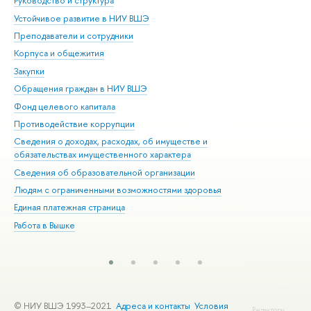
Руководство и структура
Дов
Устойчивое развитие в НИУ ВШЭ
Ол
Преподаватели и сотрудники
При
Корпуса и общежития
Вы
Закупки
При
Обращения граждан в НИУ ВШЭ
Ас
Фонд целевого капитала
До
Противодействие коррупции
Цен
Сведения о доходах, расходах, об имуществе и
Би
обязательствах имущественного характера
Об
Сведения об образовательной организации
Обр
Людям с ограниченными возможностями здоровья
Единая платежная страница
Работа в Вышке
© НИУ ВШЭ 1993–2021
Адреса и контакты
Условия
Редактору