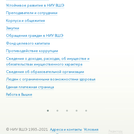
Устойчивое развитие в НИУ ВШЭ
Ол
Преподаватели и сотрудники
При
Корпуса и общежития
Вы
Закупки
При
Обращения граждан в НИУ ВШЭ
Ас
Фонд целевого капитала
До
Противодействие коррупции
Цен
Сведения о доходах, расходах, об имуществе и
Би
обязательствах имущественного характера
Об
Сведения об образовательной организации
Обр
Людям с ограниченными возможностями здоровья
Единая платежная страница
Работа в Вышке
© НИУ ВШЭ 1993–2021
Адреса и контакты
Условия
Редактору