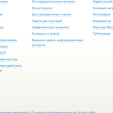
товка
Исследовательские проекты
Издательски
Мониторинги
Книжный мага
ат
Диссертационные советы
Типография
Защиты диссертаций
Медиацентр
уру
Академическое развитие
Журналы ВШ
Конкурсы и гранты
Публикации
бразование
Внешние научно-информационные
ресурсы
рьеры
 ВШЭ
партнерства
взаимодействие
уг
зования материалов
Политика конфиденциальности
Карта сайта