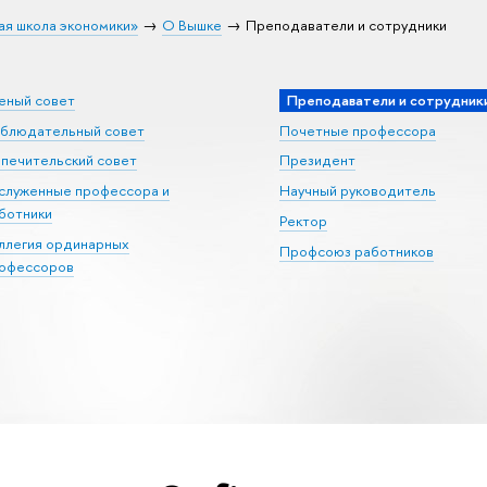
ая школа экономики»
О Вышке
Преподаватели и сотрудники
еный совет
Преподаватели и сотрудник
блюдательный совет
Почетные профессора
печительский совет
Президент
служенные профессора и
Научный руководитель
ботники
Ректор
ллегия ординарных
Профсоюз работников
офессоров