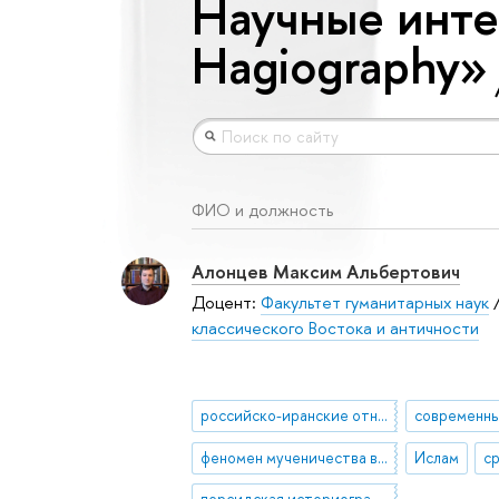
Научные инте
Hagiography»
ФИО и должность
Алонцев Максим Альбертович
Доцент:
Факультет гуманитарных наук
классического Востока и античности
российско-иранские отношения (история и современность)
современны
феномен мученичества в шиизме
Ислам
персидская историография