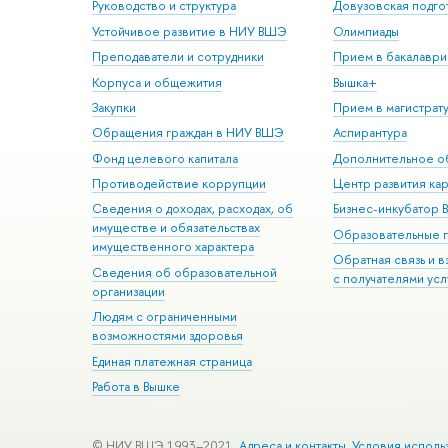
Руководство и структура
Довузовская подго
Устойчивое развитие в НИУ ВШЭ
Олимпиады
Преподаватели и сотрудники
Прием в бакалаври
Корпуса и общежития
Вышка+
Закупки
Прием в магистрат
Обращения граждан в НИУ ВШЭ
Аспирантура
Фонд целевого капитала
Дополнительное о
Противодействие коррупции
Центр развития ка
Сведения о доходах, расходах, об
Бизнес-инкубатор
имуществе и обязательствах
Образовательные 
имущественного характера
Обратная связь и 
Сведения об образовательной
с получателями усл
организации
Людям с ограниченными
возможностями здоровья
Единая платежная страница
Работа в Вышке
© НИУ ВШЭ 1993–2021
Адреса и контакты
Условия исполь