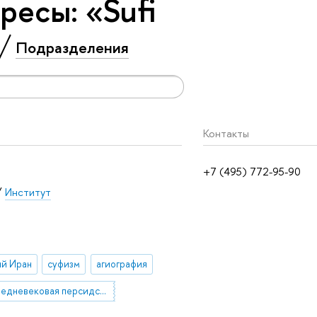
ресы: «Sufi
Подразделения
Контакты
+7 (495) 772-95-90
/
Институт
й Иран
суфизм
агиография
средневековая персидская литература