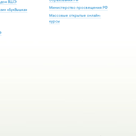
й дом ВШЭ
Министерство просвещения РФ
зин «БукВышка»
Массовые открытые онлайн-
курсы
Э