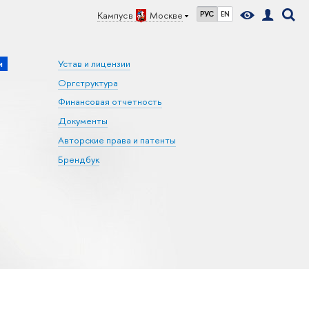
Кампус в
Москве
РУС
EN
и
Устав и лицензии
Оргструктура
Финансовая отчетность
Документы
Авторские права и патенты
Брендбук