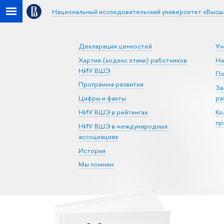
Национальный исследовательский университет «Высш
Декларация ценностей
Уч
Хартия (кодекс этики) работников
На
НИУ ВШЭ
По
Программа развития
За
Цифры и факты
ра
НИУ ВШЭ в рейтингах
Ко
пр
НИУ ВШЭ в международных
ассоциациях
История
Мы помним