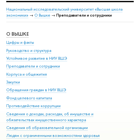
Национальный исследовательский университет «Высшая школа
экономики»
→
О Вышке
→
Преподаватели и сотрудники
О ВЫШКЕ
ОБ
Цифры и факты
Ли
Руководство и структура
Дов
Устойчивое развитие в НИУ ВШЭ
Ол
Преподаватели и сотрудники
При
Корпуса и общежития
Вы
Закупки
При
Обращения граждан в НИУ ВШЭ
Ас
Фонд целевого капитала
До
Противодействие коррупции
Цен
Сведения о доходах, расходах, об имуществе и
Би
обязательствах имущественного характера
Об
Сведения об образовательной организации
Обр
Людям с ограниченными возможностями здоровья