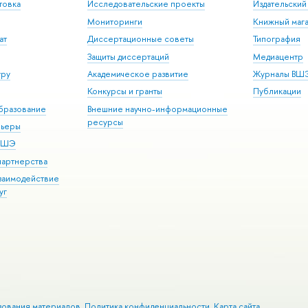
товка
Исследовательские проекты
Издательски
Мониторинги
Книжный мага
ат
Диссертационные советы
Типография
Защиты диссертаций
Медиацентр
уру
Академическое развитие
Журналы ВШ
Конкурсы и гранты
Публикации
бразование
Внешние научно-информационные
ресурсы
рьеры
 ВШЭ
партнерства
взаимодействие
уг
зования материалов
Политика конфиденциальности
Карта сайта