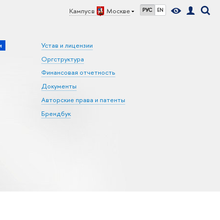
Кампус в
Москве
РУС
EN
и
Устав и лицензии
Оргструктура
Финансовая отчетность
Документы
Авторские права и патенты
Брендбук