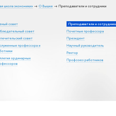
ая школа экономики»
О Вышке
Преподаватели и сотрудники
еный совет
Преподаватели и сотрудник
блюдательный совет
Почетные профессора
печительский совет
Президент
служенные профессора и
Научный руководитель
ботники
Ректор
ллегия ординарных
Профсоюз работников
офессоров