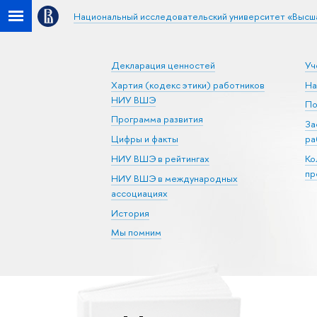
Национальный исследовательский университет «Высш
Декларация ценностей
Уч
Хартия (кодекс этики) работников
На
НИУ ВШЭ
По
Программа развития
За
Цифры и факты
ра
НИУ ВШЭ в рейтингах
Ко
пр
НИУ ВШЭ в международных
ассоциациях
История
Мы помним