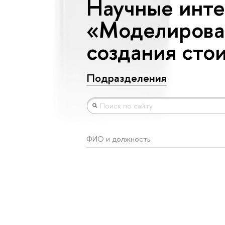
Научные инте
«Моделирова
создания сто
Подразделения
ФИО и должность