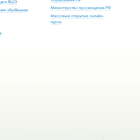
й дом ВШЭ
Министерство просвещения РФ
зин «БукВышка»
Массовые открытые онлайн-
курсы
Э