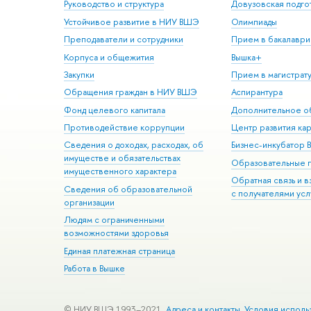
Руководство и структура
Довузовская подго
Устойчивое развитие в НИУ ВШЭ
Олимпиады
Преподаватели и сотрудники
Прием в бакалаври
Корпуса и общежития
Вышка+
Закупки
Прием в магистрат
Обращения граждан в НИУ ВШЭ
Аспирантура
Фонд целевого капитала
Дополнительное о
Противодействие коррупции
Центр развития ка
Сведения о доходах, расходах, об
Бизнес-инкубатор
имуществе и обязательствах
Образовательные 
имущественного характера
Обратная связь и 
Сведения об образовательной
с получателями усл
организации
Людям с ограниченными
возможностями здоровья
Единая платежная страница
Работа в Вышке
© НИУ ВШЭ 1993–2021
Адреса и контакты
Условия исполь