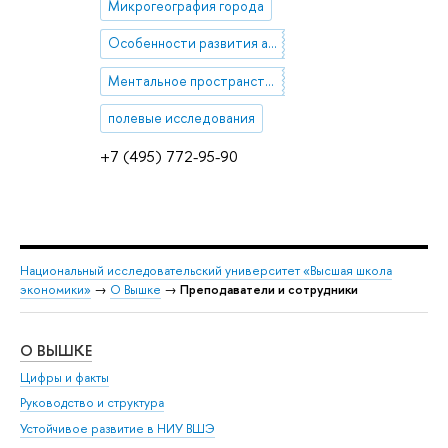
Микрогеография города
Особенности развития агломерационных структур
Ментальное пространство города
полевые исследования
+7 (495) 772-95-90
Национальный исследовательский университет «Высшая школа
экономики»
→
О Вышке
→
Преподаватели и сотрудники
О ВЫШКЕ
ОБ
Цифры и факты
Ли
Руководство и структура
Дов
Устойчивое развитие в НИУ ВШЭ
Ол