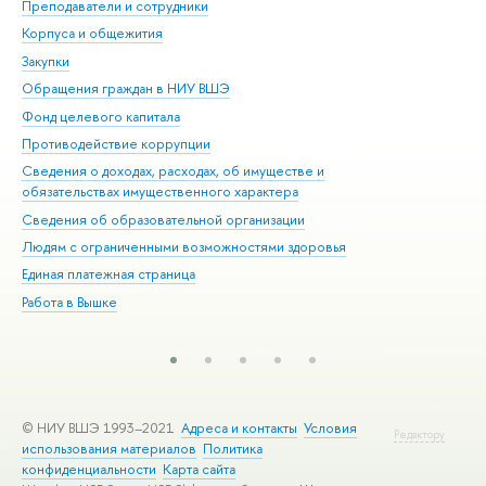
Преподаватели и сотрудники
При
Корпуса и общежития
Вы
Закупки
При
Обращения граждан в НИУ ВШЭ
Ас
Фонд целевого капитала
До
Противодействие коррупции
Цен
Сведения о доходах, расходах, об имуществе и
Би
обязательствах имущественного характера
Об
Сведения об образовательной организации
Обр
Людям с ограниченными возможностями здоровья
Единая платежная страница
Работа в Вышке
© НИУ ВШЭ 1993–2021
Адреса и контакты
Условия
Редактору
использования материалов
Политика
конфиденциальности
Карта сайта