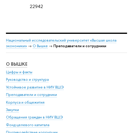
22942
Национальный исследовательский университет «Высшая школа
экономики»
→
О Вышке
→
Преподаватели и сотрудники
О ВЫШКЕ
ОБ
Цифры и факты
Ли
Руководство и структура
Дов
Устойчивое развитие в НИУ ВШЭ
Ол
Преподаватели и сотрудники
При
Корпуса и общежития
Вы
Закупки
При
Обращения граждан в НИУ ВШЭ
Ас
Фонд целевого капитала
До
Противодействие коррупции
Цен