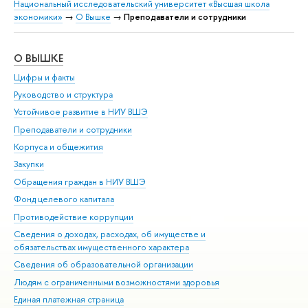
Национальный исследовательский университет «Высшая школа
экономики»
→
О Вышке
→
Преподаватели и сотрудники
О ВЫШКЕ
ОБ
Цифры и факты
Ли
Руководство и структура
Дов
Устойчивое развитие в НИУ ВШЭ
Ол
Преподаватели и сотрудники
При
Корпуса и общежития
Вы
Закупки
При
Обращения граждан в НИУ ВШЭ
Ас
Фонд целевого капитала
До
Противодействие коррупции
Цен
Сведения о доходах, расходах, об имуществе и
Би
обязательствах имущественного характера
Об
Сведения об образовательной организации
Обр
Людям с ограниченными возможностями здоровья
Единая платежная страница