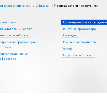
ая школа экономики»
О Вышке
Преподаватели и сотрудники
еный совет
Преподаватели и сотрудник
блюдательный совет
Почетные профессора
печительский совет
Президент
служенные профессора и
Научный руководитель
ботники
Ректор
ллегия ординарных
Профсоюз работников
офессоров