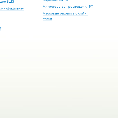
й дом ВШЭ
Министерство просвещения РФ
зин «БукВышка»
Массовые открытые онлайн-
курсы
Э