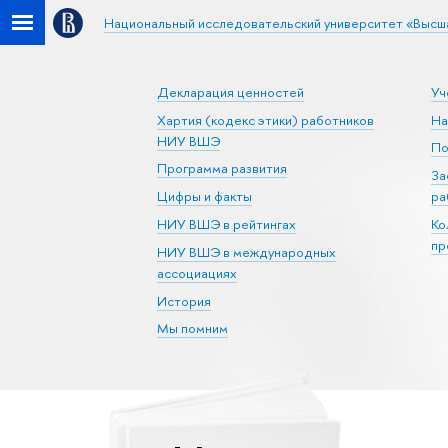
Национальный исследовательский университет «Высш
Декларация ценностей
Уч
Хартия (кодекс этики) работников
На
НИУ ВШЭ
По
Программа развития
За
Цифры и факты
ра
НИУ ВШЭ в рейтингах
Ко
пр
НИУ ВШЭ в международных
ассоциациях
История
Мы помним