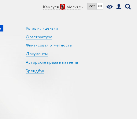
Кампус в
Москве
РУС
EN
и
Устав и лицензии
Оргструктура
Финансовая отчетность
Документы
Авторские права и патенты
Брендбук