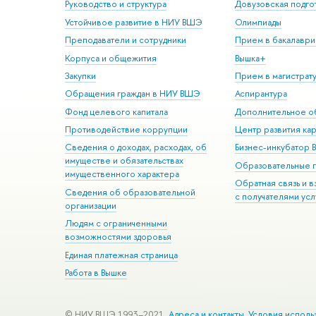
Руководство и структура
Довузовская подго
Устойчивое развитие в НИУ ВШЭ
Олимпиады
Преподаватели и сотрудники
Прием в бакалаври
Корпуса и общежития
Вышка+
Закупки
Прием в магистрат
Обращения граждан в НИУ ВШЭ
Аспирантура
Фонд целевого капитала
Дополнительное о
Противодействие коррупции
Центр развития ка
Сведения о доходах, расходах, об
Бизнес-инкубатор
имуществе и обязательствах
Образовательные 
имущественного характера
Обратная связь и 
Сведения об образовательной
с получателями усл
организации
Людям с ограниченными
возможностями здоровья
Единая платежная страница
Работа в Вышке
© НИУ ВШЭ 1993–2021
Адреса и контакты
Условия исполь