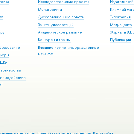
товка
Исследовательские проекты
Издательски
Мониторинги
Книжный мага
ат
Диссертационные советы
Типография
Защиты диссертаций
Медиацентр
уру
Академическое развитие
Журналы ВШ
Конкурсы и гранты
Публикации
бразование
Внешние научно-информационные
ресурсы
рьеры
 ВШЭ
партнерства
взаимодействие
уг
зования материалов
Политика конфиденциальности
Карта сайта