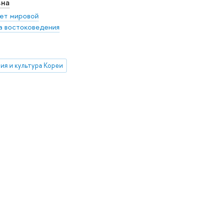
вна
ет мировой
 востоковедения
ия и культура Кореи