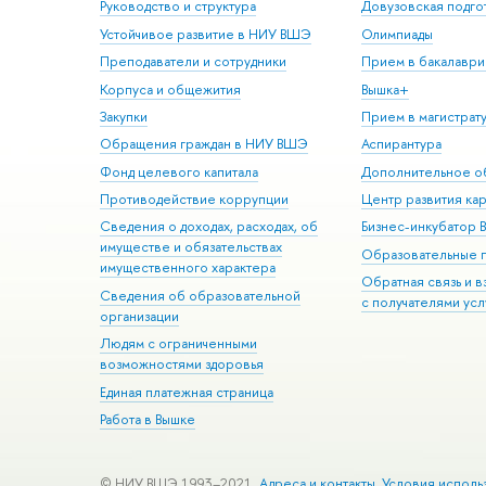
Руководство и структура
Довузовская подго
Устойчивое развитие в НИУ ВШЭ
Олимпиады
Преподаватели и сотрудники
Прием в бакалаври
Корпуса и общежития
Вышка+
Закупки
Прием в магистрат
Обращения граждан в НИУ ВШЭ
Аспирантура
Фонд целевого капитала
Дополнительное о
Противодействие коррупции
Центр развития ка
Сведения о доходах, расходах, об
Бизнес-инкубатор
имуществе и обязательствах
Образовательные 
имущественного характера
Обратная связь и 
Сведения об образовательной
с получателями усл
организации
Людям с ограниченными
возможностями здоровья
Единая платежная страница
Работа в Вышке
© НИУ ВШЭ 1993–2021
Адреса и контакты
Условия исполь