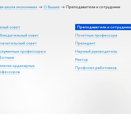
ая школа экономики»
О Вышке
Преподаватели и сотрудники
еный совет
Преподаватели и сотрудник
блюдательный совет
Почетные профессора
печительский совет
Президент
служенные профессора и
Научный руководитель
ботники
Ректор
ллегия ординарных
Профсоюз работников
офессоров