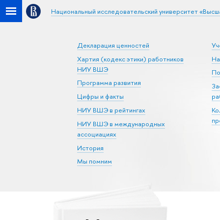
Национальный исследовательский университет «Высш
Декларация ценностей
Уч
Хартия (кодекс этики) работников
На
НИУ ВШЭ
По
Программа развития
За
Цифры и факты
ра
НИУ ВШЭ в рейтингах
Ко
пр
НИУ ВШЭ в международных
ассоциациях
История
Мы помним