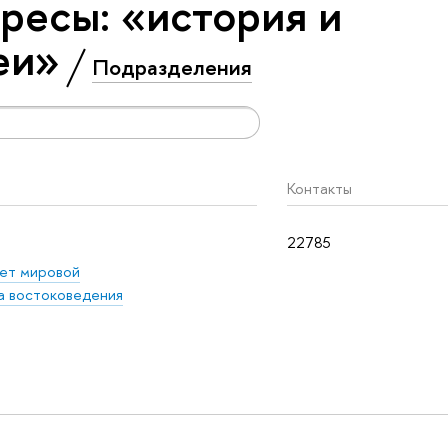
ресы: «история и
еи»
Подразделения
Контакты
22785
ет мировой
 востоковедения