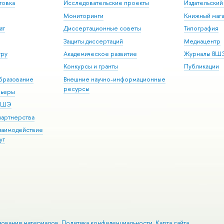
товка
Исследовательские проекты
Издательски
Мониторинги
Книжный мага
ат
Диссертационные советы
Типография
Защиты диссертаций
Медиацентр
уру
Академическое развитие
Журналы ВШ
Конкурсы и гранты
Публикации
бразование
Внешние научно-информационные
ресурсы
рьеры
 ВШЭ
партнерства
взаимодействие
уг
зования материалов
Политика конфиденциальности
Карта сайта