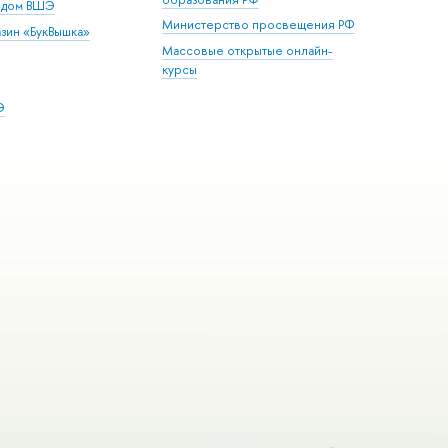
й дом ВШЭ
Министерство просвещения РФ
зин «БукВышка»
Массовые открытые онлайн-
курсы
Э