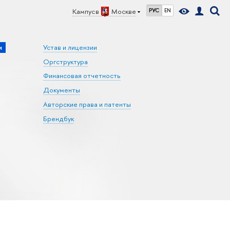
Кампус в
Москве
РУС
EN
и
Устав и лицензии
Оргструктура
Финансовая отчетность
Документы
Авторские права и патенты
Брендбук