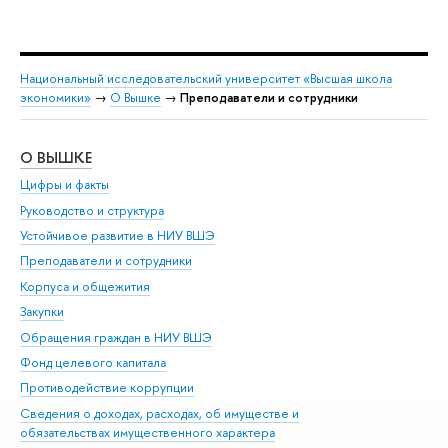
Национальный исследовательский университет «Высшая школа
экономики»
→
О Вышке
→
Преподаватели и сотрудники
О ВЫШКЕ
ОБ
Цифры и факты
Ли
Руководство и структура
Дов
Устойчивое развитие в НИУ ВШЭ
Ол
Преподаватели и сотрудники
При
Корпуса и общежития
Вы
Закупки
При
Обращения граждан в НИУ ВШЭ
Ас
Фонд целевого капитала
До
Противодействие коррупции
Цен
Сведения о доходах, расходах, об имуществе и
Би
обязательствах имущественного характера
Об