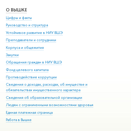
О ВЫШКЕ
ОБ
Цифры и факты
Ли
Руководство и структура
Дов
Устойчивое развитие в НИУ ВШЭ
Ол
Преподаватели и сотрудники
При
Корпуса и общежития
Вы
Закупки
При
Обращения граждан в НИУ ВШЭ
Ас
Фонд целевого капитала
До
Противодействие коррупции
Цен
Сведения о доходах, расходах, об имуществе и
Би
обязательствах имущественного характера
Об
Сведения об образовательной организации
Обр
Людям с ограниченными возможностями здоровья
Единая платежная страница
Работа в Вышке