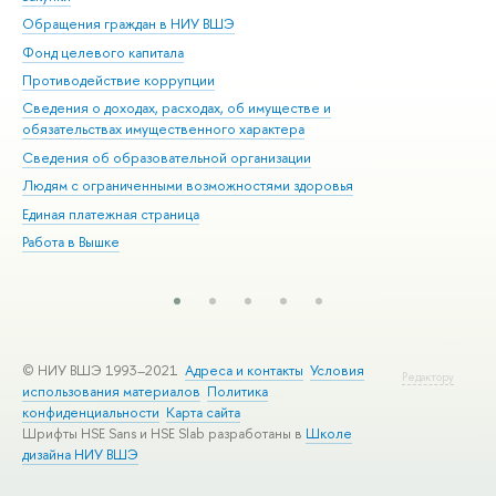
Обращения граждан в НИУ ВШЭ
Ас
Фонд целевого капитала
До
Противодействие коррупции
Цен
Сведения о доходах, расходах, об имуществе и
Би
обязательствах имущественного характера
Об
Сведения об образовательной организации
Обр
Людям с ограниченными возможностями здоровья
Единая платежная страница
Работа в Вышке
© НИУ ВШЭ 1993–2021
Адреса и контакты
Условия
Редактору
использования материалов
Политика
конфиденциальности
Карта сайта
Шрифты HSE Sans и HSE Slab разработаны в
Школе
дизайна НИУ ВШЭ