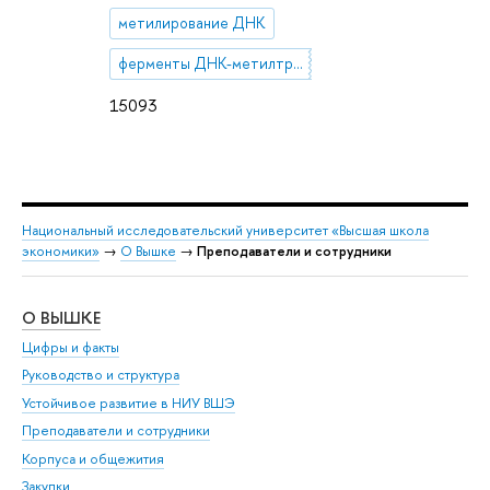
метилирование ДНК
ферменты ДНК-метилтрансферазы
15093
Национальный исследовательский университет «Высшая школа
экономики»
→
О Вышке
→
Преподаватели и сотрудники
О ВЫШКЕ
ОБ
Цифры и факты
Ли
Руководство и структура
Дов
Устойчивое развитие в НИУ ВШЭ
Ол
Преподаватели и сотрудники
При
Корпуса и общежития
Вы
Закупки
При