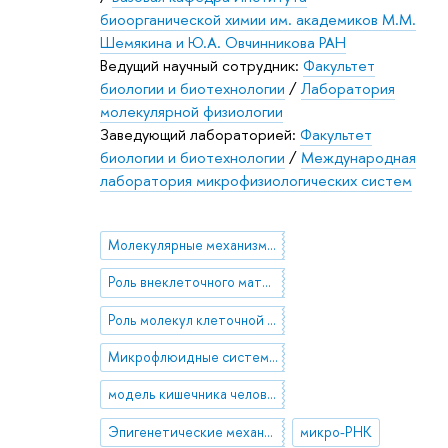
биоорганической химии им. академиков М.М.
Шемякина и Ю.А. Овчинникова РАН
Ведущий научный сотрудник:
Факультет
биологии и биотехнологии
/
Лаборатория
молекулярной физиологии
Заведующий лабораторией:
Факультет
биологии и биотехнологии
/
Международная
лаборатория микрофизиологических систем
Молекулярные механизмы метастазирования опухолей
Роль внеклеточного матрикса в процессе метастазирования
Роль молекул клеточной адгезии процессе метастазирования
Микрофлюидные системы типа орган-на-чипе
модель кишечника человека in vitro
Эпигенетические механизмы регуляции экспрессии генов
микро-РНК