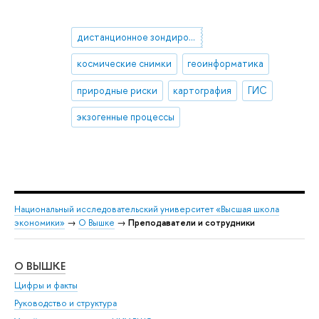
дистанционное зондирование Земли
космические снимки
геоинформатика
природные риски
картография
ГИС
экзогенные процессы
Национальный исследовательский университет «Высшая школа
экономики»
→
О Вышке
→
Преподаватели и сотрудники
О ВЫШКЕ
ОБ
Цифры и факты
Ли
Руководство и структура
Дов