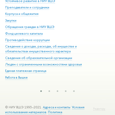
Устойчивое развитие в НИУ ВШЭ
Ол
Преподаватели и сотрудники
При
Корпуса и общежития
Вы
Закупки
При
Обращения граждан в НИУ ВШЭ
Ас
Фонд целевого капитала
До
Противодействие коррупции
Цен
Сведения о доходах, расходах, об имуществе и
Би
обязательствах имущественного характера
Об
Сведения об образовательной организации
Обр
Людям с ограниченными возможностями здоровья
Единая платежная страница
Работа в Вышке
© НИУ ВШЭ 1993–2021
Адреса и контакты
Условия
Редактору
использования материалов
Политика