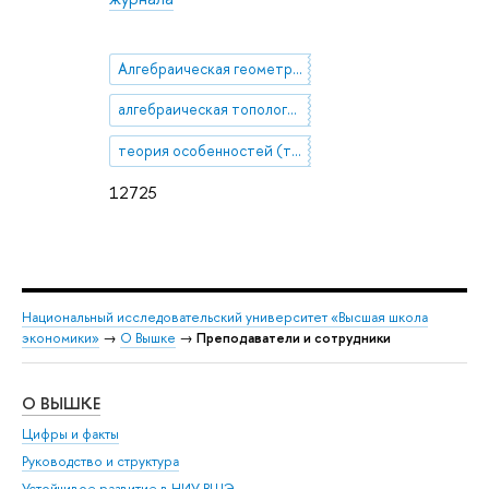
Алгебраическая геометрия (кольца Гротендика квазипроективных пространств с дополнительными структурами, нормирования на поверхностях, симметрии орбифолдов)
алгебраическая топология (обобщенные индексы векторных полей и 1-форм, орбифолдные инварианты)
теория особенностей (топология особенностей, эквивариантные особенности)
12725
Национальный исследовательский университет «Высшая школа
экономики»
→
О Вышке
→
Преподаватели и сотрудники
О ВЫШКЕ
ОБ
Цифры и факты
Ли
Руководство и структура
Дов
Устойчивое развитие в НИУ ВШЭ
Ол