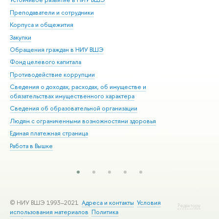
Преподаватели и сотрудники
При
Корпуса и общежития
Вы
Закупки
При
Обращения граждан в НИУ ВШЭ
Ас
Фонд целевого капитала
До
Противодействие коррупции
Цен
Сведения о доходах, расходах, об имуществе и
Би
обязательствах имущественного характера
Об
Сведения об образовательной организации
Обр
Людям с ограниченными возможностями здоровья
Единая платежная страница
Работа в Вышке
© НИУ ВШЭ 1993–2021
Адреса и контакты
Условия
Редактору
использования материалов
Политика