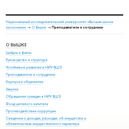
Национальный исследовательский университет «Высшая школа
экономики»
→
О Вышке
→
Преподаватели и сотрудники
О ВЫШКЕ
ОБ
Цифры и факты
Ли
Руководство и структура
Дов
Устойчивое развитие в НИУ ВШЭ
Ол
Преподаватели и сотрудники
При
Корпуса и общежития
Вы
Закупки
При
Обращения граждан в НИУ ВШЭ
Ас
Фонд целевого капитала
До
Противодействие коррупции
Цен
Сведения о доходах, расходах, об имуществе и
Би
обязательствах имущественного характера
Об