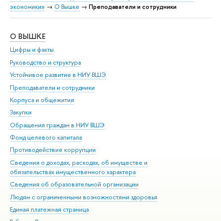
экономики»
→
О Вышке
→
Преподаватели и сотрудники
О ВЫШКЕ
ОБ
Цифры и факты
Ли
Руководство и структура
Дов
Устойчивое развитие в НИУ ВШЭ
Ол
Преподаватели и сотрудники
При
Корпуса и общежития
Вы
Закупки
При
Обращения граждан в НИУ ВШЭ
Ас
Фонд целевого капитала
До
Противодействие коррупции
Цен
Сведения о доходах, расходах, об имуществе и
Би
обязательствах имущественного характера
Об
Сведения об образовательной организации
Обр
Людям с ограниченными возможностями здоровья
Единая платежная страница