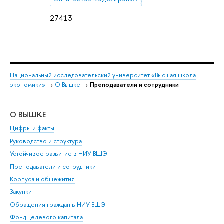
27413
Национальный исследовательский университет «Высшая школа
экономики»
→
О Вышке
→
Преподаватели и сотрудники
О ВЫШКЕ
ОБ
Цифры и факты
Ли
Руководство и структура
Дов
Устойчивое развитие в НИУ ВШЭ
Ол
Преподаватели и сотрудники
При
Корпуса и общежития
Вы
Закупки
При
Обращения граждан в НИУ ВШЭ
Ас
Фонд целевого капитала
До