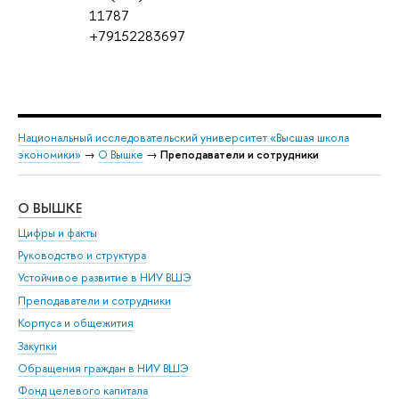
11787
+79152283697
Национальный исследовательский университет «Высшая школа
экономики»
→
О Вышке
→
Преподаватели и сотрудники
О ВЫШКЕ
ОБ
Цифры и факты
Ли
Руководство и структура
Дов
Устойчивое развитие в НИУ ВШЭ
Ол
Преподаватели и сотрудники
При
Корпуса и общежития
Вы
Закупки
При
Обращения граждан в НИУ ВШЭ
Ас
Фонд целевого капитала
До