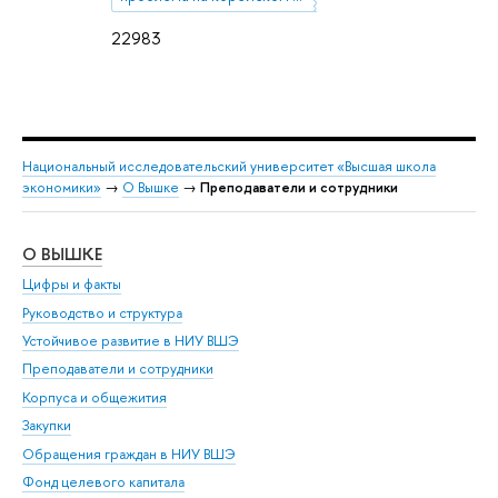
22983
Национальный исследовательский университет «Высшая школа
экономики»
→
О Вышке
→
Преподаватели и сотрудники
О ВЫШКЕ
ОБ
Цифры и факты
Ли
Руководство и структура
Дов
Устойчивое развитие в НИУ ВШЭ
Ол
Преподаватели и сотрудники
При
Корпуса и общежития
Вы
Закупки
При
Обращения граждан в НИУ ВШЭ
Ас
Фонд целевого капитала
До