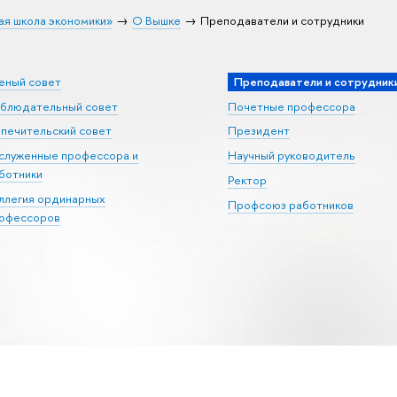
ая школа экономики»
О Вышке
Преподаватели и сотрудники
еный совет
Преподаватели и сотрудник
блюдательный совет
Почетные профессора
печительский совет
Президент
служенные профессора и
Научный руководитель
ботники
Ректор
ллегия ординарных
Профсоюз работников
офессоров