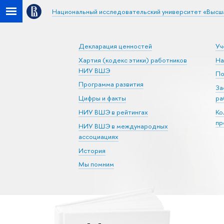
Национальный исследовательский университет «Высш
Декларация ценностей
Уч
Хартия (кодекс этики) работников
На
НИУ ВШЭ
По
Программа развития
За
Цифры и факты
ра
НИУ ВШЭ в рейтингах
Ко
пр
НИУ ВШЭ в международных
ассоциациях
История
Мы помним