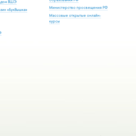
й дом ВШЭ
Министерство просвещения РФ
зин «БукВышка»
Массовые открытые онлайн-
курсы
Э