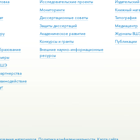
товка
Исследовательские проекты
Издательски
Мониторинги
Книжный мага
ат
Диссертационные советы
Типография
Защиты диссертаций
Медиацентр
уру
Академическое развитие
Журналы ВШ
Конкурсы и гранты
Публикации
бразование
Внешние научно-информационные
ресурсы
рьеры
 ВШЭ
партнерства
взаимодействие
уг
зования материалов
Политика конфиденциальности
Карта сайта