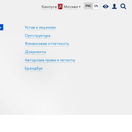
Кампус в
Москве
РУС
EN
и
Устав и лицензии
Оргструктура
Финансовая отчетность
Документы
Авторские права и патенты
Брендбук