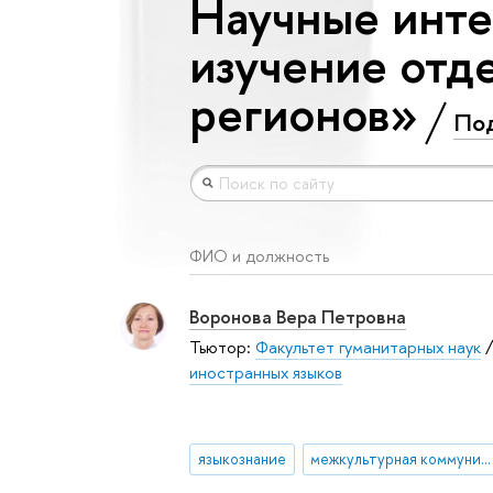
Научные инте
изучение отд
регионов»
По
ФИО и должность
Воронова Вера Петровна
Тьютор:
Факультет гуманитарных наук
иностранных языков
языкознание
межкультурная коммуникация