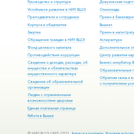
Руководство и структура
Довузовская подго
Устойчивое развитие в НИУ ВШЭ
Олимпиады
Преподаватели и сотрудники
Прием в бакалаври
Корпуса и общежития
Вышка+
Закупки
Прием в магистрат
Обращения граждан в НИУ ВШЭ
Аспирантура
Фонд целевого капитала
Дополнительное о
Противодействие коррупции
Центр развития ка
Сведения о доходах, расходах, об
Бизнес-инкубатор
имуществе и обязательствах
Образовательные 
имущественного характера
Обратная связь и 
Сведения об образовательной
с получателями усл
организации
Людям с ограниченными
возможностями здоровья
Единая платежная страница
Работа в Вышке
© НИУ ВШЭ 1993–2021
Адреса и контакты
Условия исполь