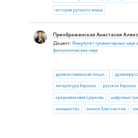
история русского языка
Преображенская Анастасия Алек
Доцент:
Факультет гуманитарных наук
филологических наук
древнеславянская письменность и литература и
литература барокко
русское барокко
средневековая Церковь
монашество
личное благочестие
кн