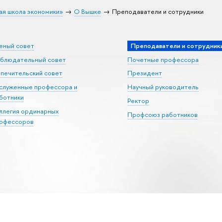
ая школа экономики»
О Вышке
Преподаватели и сотрудники
еный совет
Преподаватели и сотрудник
блюдательный совет
Почетные профессора
печительский совет
Президент
служенные профессора и
Научный руководитель
ботники
Ректор
ллегия ординарных
Профсоюз работников
офессоров