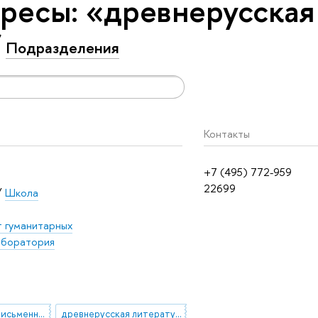
ресы: «древнерусская
Подразделения
Контакты
+7 (495) 772-959
22699
/
Школа
т гуманитарных
боратория
древнерусская письменность и культура
древнерусская литература