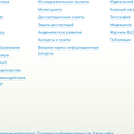
товка
Исследовательские проекты
Издательски
Мониторинги
Книжный мага
ат
Диссертационные советы
Типография
Защиты диссертаций
Медиацентр
уру
Академическое развитие
Журналы ВШ
Конкурсы и гранты
Публикации
бразование
Внешние научно-информационные
ресурсы
рьеры
 ВШЭ
партнерства
взаимодействие
уг
зования материалов
Политика конфиденциальности
Карта сайта