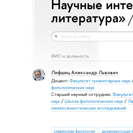
Научные инте
литература»
ФИО и должность
Лифшиц Александр Львович
Доцент:
Факультет гуманитарных наук
филологических наук
Старший научный сотрудник:
Факульте
наук
/
Школа филологических наук
/
Ла
лингвосемиотических исследований
славянская филология