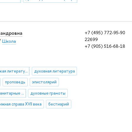
сандровна
+7 (495) 772-95-90
22699
/
Школа
+7 (905) 516-68-18
древнерусская литература
духовная литература
проповедь
эпистолярий
цифровые гуманитарные исследования
духовные грамоты
ижная справа XVII века
бестиарий