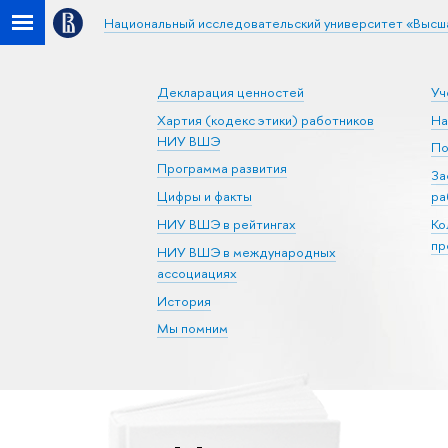
Национальный исследовательский университет «Высш
Декларация ценностей
Уч
Хартия (кодекс этики) работников
На
НИУ ВШЭ
По
Программа развития
За
Цифры и факты
ра
НИУ ВШЭ в рейтингах
Ко
пр
НИУ ВШЭ в международных
ассоциациях
История
Мы помним