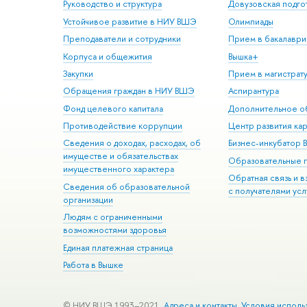
Руководство и структура
Довузовская подго
Устойчивое развитие в НИУ ВШЭ
Олимпиады
Преподаватели и сотрудники
Прием в бакалаври
Корпуса и общежития
Вышка+
Закупки
Прием в магистрат
Обращения граждан в НИУ ВШЭ
Аспирантура
Фонд целевого капитала
Дополнительное о
Противодействие коррупции
Центр развития ка
Сведения о доходах, расходах, об
Бизнес-инкубатор
имуществе и обязательствах
Образовательные 
имущественного характера
Обратная связь и 
Сведения об образовательной
с получателями усл
организации
Людям с ограниченными
возможностями здоровья
Единая платежная страница
Работа в Вышке
© НИУ ВШЭ 1993–2021
Адреса и контакты
Условия исполь