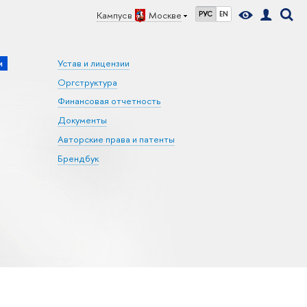
Кампус в
Москве
РУС
EN
и
Устав и лицензии
Оргструктура
Финансовая отчетность
Документы
Авторские права и патенты
Брендбук