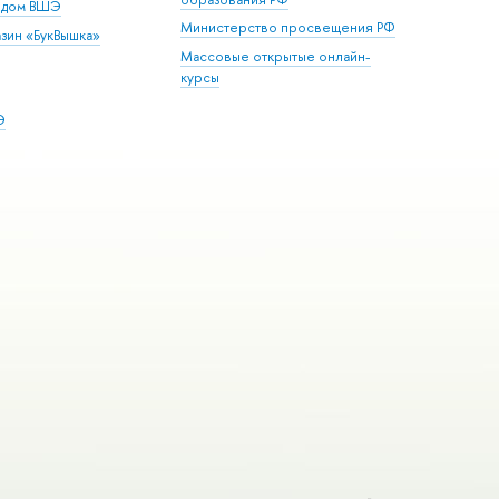
й дом ВШЭ
Министерство просвещения РФ
зин «БукВышка»
Массовые открытые онлайн-
курсы
Э