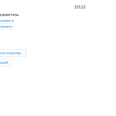
15122
едователь,
оники и
тамент
компьютерное моделирование в САПР
вещей