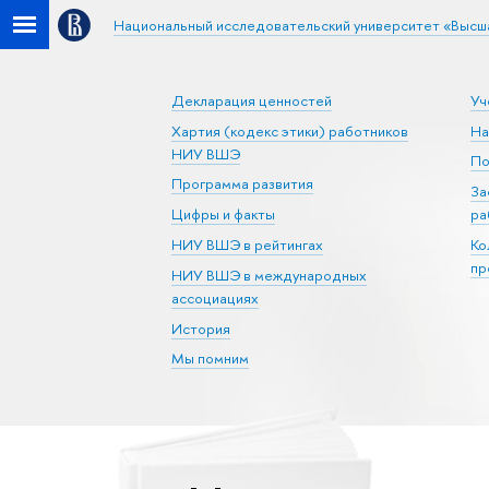
Национальный исследовательский университет «Высш
Декларация ценностей
Уч
Хартия (кодекс этики) работников
На
НИУ ВШЭ
По
Программа развития
За
Цифры и факты
ра
НИУ ВШЭ в рейтингах
Ко
пр
НИУ ВШЭ в международных
ассоциациях
История
Мы помним