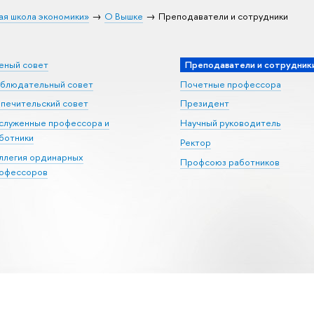
ая школа экономики»
О Вышке
Преподаватели и сотрудники
еный совет
Преподаватели и сотрудник
блюдательный совет
Почетные профессора
печительский совет
Президент
служенные профессора и
Научный руководитель
ботники
Ректор
ллегия ординарных
Профсоюз работников
офессоров