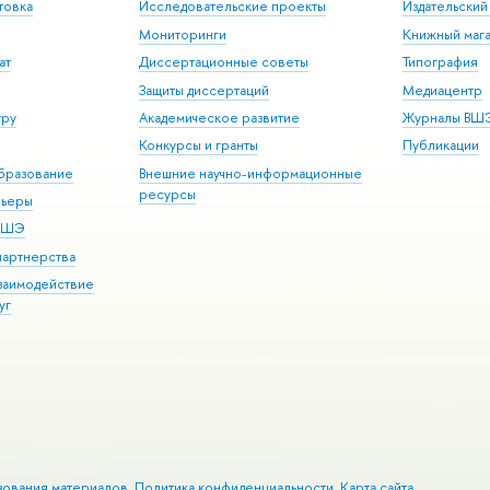
товка
Исследовательские проекты
Издательски
Мониторинги
Книжный мага
ат
Диссертационные советы
Типография
Защиты диссертаций
Медиацентр
уру
Академическое развитие
Журналы ВШ
Конкурсы и гранты
Публикации
бразование
Внешние научно-информационные
ресурсы
рьеры
 ВШЭ
партнерства
взаимодействие
уг
зования материалов
Политика конфиденциальности
Карта сайта