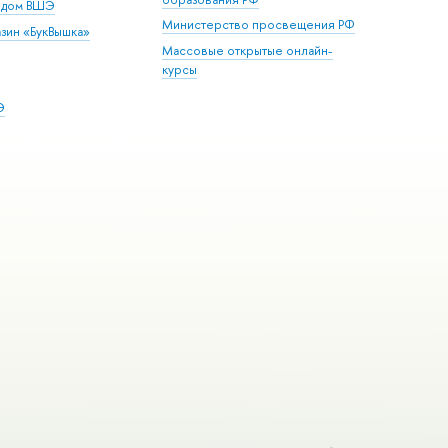
й дом ВШЭ
Министерство просвещения РФ
зин «БукВышка»
Массовые открытые онлайн-
курсы
Э