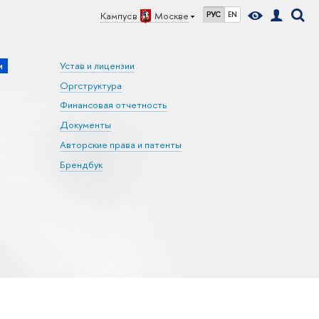
Кампус в
Москве
РУС
EN
и
Устав и лицензии
Оргструктура
Финансовая отчетность
Документы
Авторские права и патенты
Брендбук