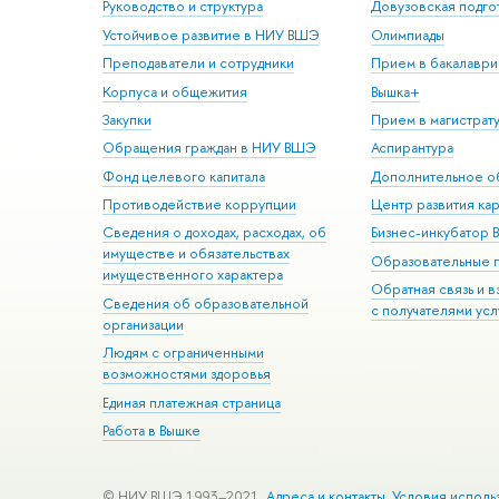
Руководство и структура
Довузовская подго
Устойчивое развитие в НИУ ВШЭ
Олимпиады
Преподаватели и сотрудники
Прием в бакалаври
Корпуса и общежития
Вышка+
Закупки
Прием в магистрат
Обращения граждан в НИУ ВШЭ
Аспирантура
Фонд целевого капитала
Дополнительное о
Противодействие коррупции
Центр развития ка
Сведения о доходах, расходах, об
Бизнес-инкубатор
имуществе и обязательствах
Образовательные 
имущественного характера
Обратная связь и 
Сведения об образовательной
с получателями усл
организации
Людям с ограниченными
возможностями здоровья
Единая платежная страница
Работа в Вышке
© НИУ ВШЭ 1993–2021
Адреса и контакты
Условия исполь