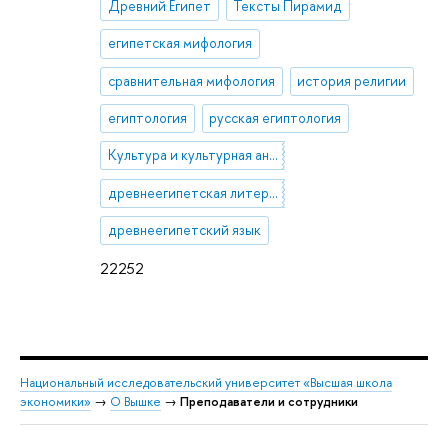
Древний Египет
Тексты Пирамид
египетская мифология
сравнительная мифология
история религии
египтология
русская египтология
Культура и культурная антропология Древнего Египта
древнеегипетская литература и ее фольклорные составляющие
древнеегипетский язык
22252
Национальный исследовательский университет «Высшая школа
экономики»
→
О Вышке
→
Преподаватели и сотрудники