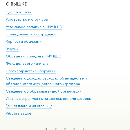
О ВЫШКЕ
ОБ
Цифры и факты
Ли
Руководство и структура
Дов
Устойчивое развитие в НИУ ВШЭ
Ол
Преподаватели и сотрудники
При
Корпуса и общежития
Вы
Закупки
При
Обращения граждан в НИУ ВШЭ
Ас
Фонд целевого капитала
До
Противодействие коррупции
Цен
Сведения о доходах, расходах, об имуществе и
Би
обязательствах имущественного характера
Об
Сведения об образовательной организации
Обр
Людям с ограниченными возможностями здоровья
Единая платежная страница
Работа в Вышке