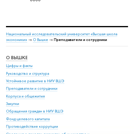
Национальный исследовательский университет «Высшая школа
экономики»
→
О Вышке
→
Преподаватели и сотрудники
О ВЫШКЕ
ОБ
Цифры и факты
Ли
Руководство и структура
Дов
Устойчивое развитие в НИУ ВШЭ
Ол
Преподаватели и сотрудники
При
Корпуса и общежития
Вы
Закупки
При
Обращения граждан в НИУ ВШЭ
Ас
Фонд целевого капитала
До
Противодействие коррупции
Цен