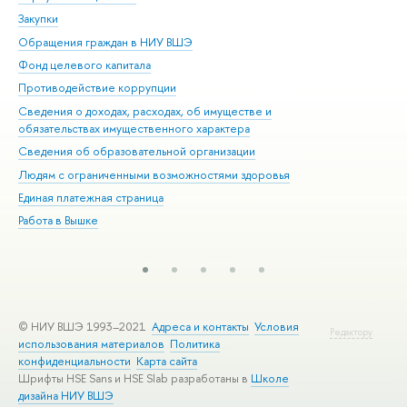
Закупки
При
Обращения граждан в НИУ ВШЭ
Ас
Фонд целевого капитала
До
Противодействие коррупции
Цен
Сведения о доходах, расходах, об имуществе и
Би
обязательствах имущественного характера
Об
Сведения об образовательной организации
Обр
Людям с ограниченными возможностями здоровья
Единая платежная страница
Работа в Вышке
© НИУ ВШЭ 1993–2021
Адреса и контакты
Условия
Редактору
использования материалов
Политика
конфиденциальности
Карта сайта
Шрифты HSE Sans и HSE Slab разработаны в
Школе
дизайна НИУ ВШЭ