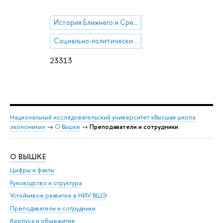
История Ближнего и Среднего Востока
Социально-политические и культурные процессы в Иране
23313
Национальный исследовательский университет «Высшая школа
экономики»
→
О Вышке
→
Преподаватели и сотрудники
О ВЫШКЕ
ОБ
Цифры и факты
Ли
Руководство и структура
Дов
Устойчивое развитие в НИУ ВШЭ
Ол
Преподаватели и сотрудники
При
Корпуса и общежития
Вы