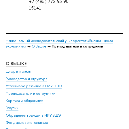
+7 (495) 772-95-90
15141
Национальный исследовательский университет «Высшая школа
экономики»
→
О Вышке
→
Преподаватели и сотрудники
О ВЫШКЕ
ОБ
Цифры и факты
Ли
Руководство и структура
Дов
Устойчивое развитие в НИУ ВШЭ
Ол
Преподаватели и сотрудники
При
Корпуса и общежития
Вы
Закупки
При
Обращения граждан в НИУ ВШЭ
Ас
Фонд целевого капитала
До