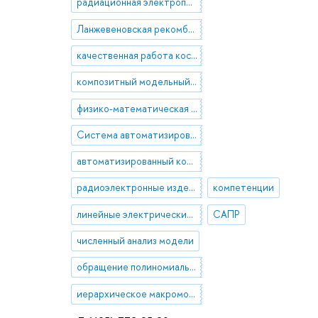
радиационная электропроводность
Ланжевеновская рекомбинация
качественная работа космических аппаратов
композитный модельный диэлектрик
физико-математическая модель явления
Система автоматизированного контроля
автоматизированный контроль
радиоэлектронные изделия
компетенции
линейные электрические эквивалентные схемы
САПР
численный анализ модели
обращение полиномиальной матрицы высокой степени
иерархическое макромоделирование