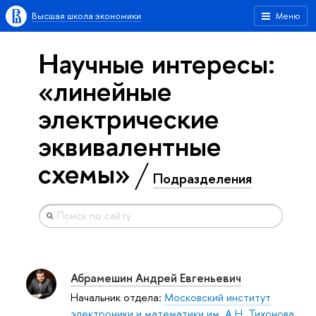
Высшая школа экономики
Меню
Научные интересы:
«линейные
электрические
эквивалентные
схемы»
Подразделения
Абрамешин Андрей Евгеньевич
Начальник отдела:
Московский институт
электроники и математики им. А.Н. Тихонова