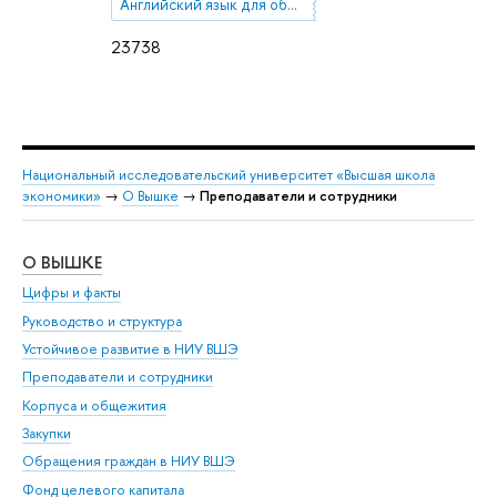
Английский язык для общих коммуникативных целей
23738
Национальный исследовательский университет «Высшая школа
экономики»
→
О Вышке
→
Преподаватели и сотрудники
О ВЫШКЕ
ОБ
Цифры и факты
Ли
Руководство и структура
Дов
Устойчивое развитие в НИУ ВШЭ
Ол
Преподаватели и сотрудники
При
Корпуса и общежития
Вы
Закупки
При
Обращения граждан в НИУ ВШЭ
Ас
Фонд целевого капитала
До