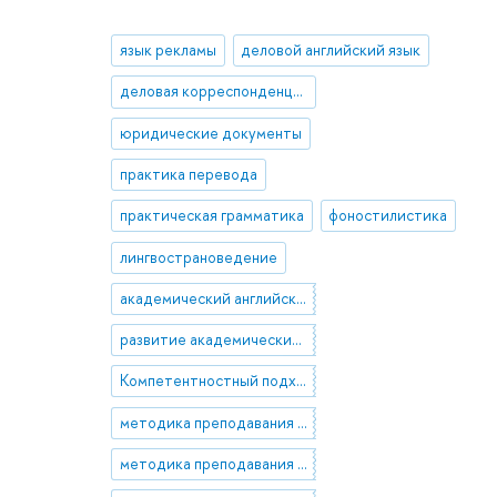
язык рекламы
деловой английский язык
деловая корреспонденция
юридические документы
практика перевода
практическая грамматика
фоностилистика
лингвострановедение
академический английский язык
развитие академических навыков
Компетентностный подход, ФГОС, принципы реализации подхода, деятельностная компетенция, профессиональная компетенция
методика преподавания EAP
методика преподавания ESP