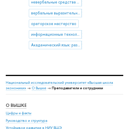
невербальные средства общения
вербальные выразительные средства
ораторское мастерство
информационные технологии в обучении иностранным языкам
Академический язык: развитие навыков и критерии оценки
Национальный исследовательский университет «Высшая школа
экономики»
→
О Вышке
→
Преподаватели и сотрудники
О ВЫШКЕ
ОБ
Цифры и факты
Ли
Руководство и структура
Дов
Устойчивое развитие в НИУ ВШЭ
Ол