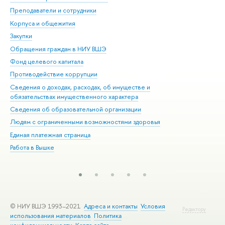
Преподаватели и сотрудники
При
Корпуса и общежития
Вы
Закупки
При
Обращения граждан в НИУ ВШЭ
Ас
Фонд целевого капитала
До
Противодействие коррупции
Цен
Сведения о доходах, расходах, об имуществе и
Би
обязательствах имущественного характера
Об
Сведения об образовательной организации
Обр
Людям с ограниченными возможностями здоровья
Единая платежная страница
Работа в Вышке
© НИУ ВШЭ 1993–2021
Адреса и контакты
Условия
Редактору
использования материалов
Политика