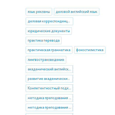
язык рекламы
деловой английский язык
деловая корреспонденция
юридические документы
практика перевода
практическая грамматика
фоностилистика
лингвострановедение
академический английский язык
развитие академических навыков
Компетентностный подход, ФГОС, принципы реализации подхода, деятельностная компетенция, профессиональная компетенция
методика преподавания EAP
методика преподавания ESP