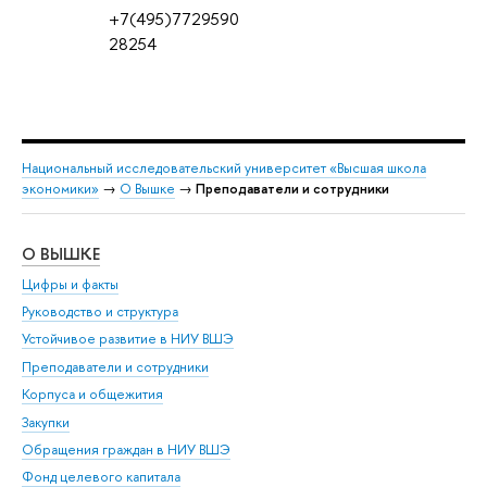
+7(495)7729590
28254
Национальный исследовательский университет «Высшая школа
экономики»
→
О Вышке
→
Преподаватели и сотрудники
О ВЫШКЕ
ОБ
Цифры и факты
Ли
Руководство и структура
Дов
Устойчивое развитие в НИУ ВШЭ
Ол
Преподаватели и сотрудники
При
Корпуса и общежития
Вы
Закупки
При
Обращения граждан в НИУ ВШЭ
Ас
Фонд целевого капитала
До