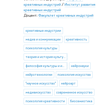
креативных индустрий
/
Институт развития
креативных индустрий
Доцент:
Факультет креативных индустрий
креативные индустрии
медиа и коммуникации
креативность
психология культуры
теория и история культуры и искусства
философия культуры и искусства
нейронауки
нейротехнологии
психология искусства
"научное искусство"
нейроарт
медиаискусство
современное искусство
психология креативности
биосемиотика