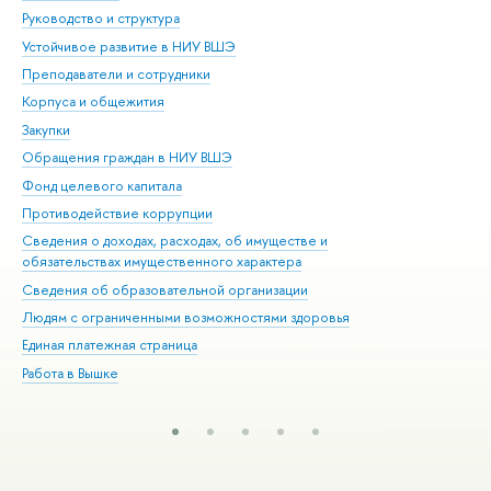
Руководство и структура
Дов
Устойчивое развитие в НИУ ВШЭ
Ол
Преподаватели и сотрудники
При
Корпуса и общежития
Вы
Закупки
При
Обращения граждан в НИУ ВШЭ
Ас
Фонд целевого капитала
До
Противодействие коррупции
Цен
Сведения о доходах, расходах, об имуществе и
Би
обязательствах имущественного характера
Об
Сведения об образовательной организации
Обр
Людям с ограниченными возможностями здоровья
Единая платежная страница
Работа в Вышке