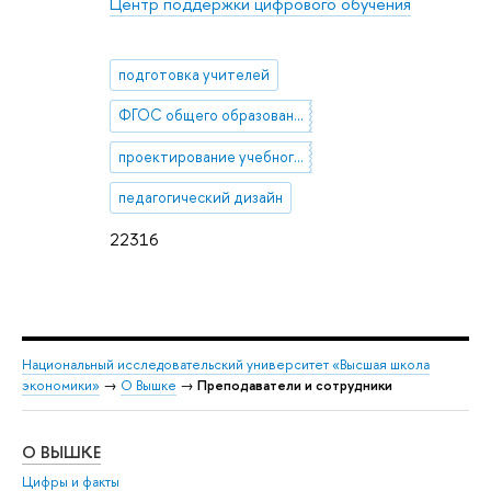
Центр поддержки цифрового обучения
подготовка учителей
ФГОС общего образования
проектирование учебного занятия
педагогический дизайн
22316
Национальный исследовательский университет «Высшая школа
экономики»
→
О Вышке
→
Преподаватели и сотрудники
О ВЫШКЕ
ОБ
Цифры и факты
Ли