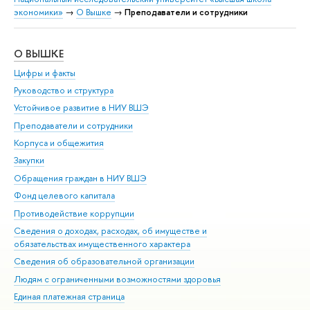
экономики»
→
О Вышке
→
Преподаватели и сотрудники
О ВЫШКЕ
ОБ
Цифры и факты
Ли
Руководство и структура
Дов
Устойчивое развитие в НИУ ВШЭ
Ол
Преподаватели и сотрудники
При
Корпуса и общежития
Вы
Закупки
При
Обращения граждан в НИУ ВШЭ
Ас
Фонд целевого капитала
До
Противодействие коррупции
Цен
Сведения о доходах, расходах, об имуществе и
Би
обязательствах имущественного характера
Об
Сведения об образовательной организации
Обр
Людям с ограниченными возможностями здоровья
Единая платежная страница